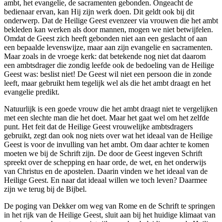
ambt, het evangelie, de sacramenten gebonden. Ongeacht de
bedienaar ervan, kan Hij zijn werk doen. Dit geldt ook bij dit
onderwerp. Dat de Heilige Geest evenzeer via vrouwen die het ambt
bekleden kan werken als door mannen, mogen we niet betwijfelen.
Omdat de Geest zich heeft gebonden niet aan een geslacht of aan
een bepaalde levenswijze, maar aan zijn evangelie en sacramenten.
Maar zoals in de vroege kerk: dat betekende nog niet dat daarom
een ambtsdrager die zondig leefde ook de bedoeling van de Heilige
Geest was: beslist niet! De Geest wil niet een persoon die in zonde
leeft, maar gebruikt hem tegelijk wel als die het ambt draagt en het
evangelie predikt.
Natuurlijk is een goede vrouw die het ambt draagt niet te vergelijken
met een slechte man die het doet. Maar het gaat wel om het zelfde
punt. Het feit dat de Heilige Geest vrouwelijke ambtsdragers
gebruikt, zegt dan ook nog niets over wat het ideaal van de Heilige
Geest is voor de invulling van het ambt. Om daar achter te komen
moeten we bij de Schrift zijn. De door de Geest ingeven Schrift
spreekt over de schepping en haar orde, de wet, en het onderwijs
van Christus en de apostelen. Daarin vinden we het ideaal van de
Heilige Geest. En naar dat ideaal willen we toch leven? Daarmee
zijn we terug bij de Bijbel.
De poging van Dekker om weg van Rome en de Schrift te springen
in het rijk van de Heilige Geest, sluit aan bij het huidige klimaat van