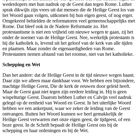
wederdopers met hun nadruk op de Geest dan tegen Rome. Luther
sprak dikwijls zijn vrees uit dat mensen die de Heilige Geest los van
het Woord gaan volgen, uitkomen bij hun eigen geest, of nog erger.
Omgekeerd behielden de reformatoren veel gemeenschappelijks met
Rome. Dat bleef ook in de Nadere Reformatie zo. Het
protestantisme is niet een vrijheid om nieuwe wegen te gaan, zij het
onder de noemer van de Heilige Geest. Nee, werkelijk protestants is
hij die katholiek is, levend uit het geloof van de kerk van alle tijden
en plaatsen. Maar zonder de eigenaardigheden van Rome.
Protestanten nemen afstand van het roomse, niet van het katholieke.
Schepping en Wet
Dan het andere: dat de Heilige Geest in de tijd nieuwe wegen baant.
Daar zijn we alleen maar dankbaar voor. We hebben een bijzondere,
machtige Heilige Geest, Die de kerk de eeuwen door geleid heeft.
Maar de Geest gaat niet tegen zijn eerdere leiding in. Hij is geen
wispelturige Geest. Daarom hebben Luther en Calvijn veel nadruk
gelegd op de eenheid van Woord en Geest. In het uiterlijke Woord
hebben we een ankerpunt, waar we zeker de leiding van de Geest
ontvangen. Buiten het Woord kunnen we heel gemakkelijk de
Heilige Geest verwarren met onze eigen geest, de tijdgeest, of een
boze geest. In de Schrift bepaalt de Heilige Geest ons bij de
schepping en haar ordeningen en bij de Wet.