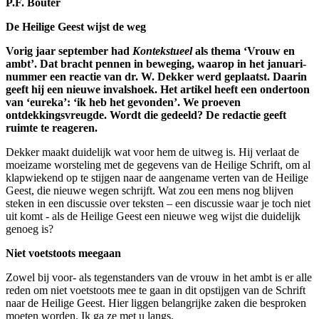
P.F. Bouter
De Heilige Geest wijst de weg
Vorig jaar september had
Kontekstueel
als thema ‘Vrouw en
ambt’. Dat bracht pennen in beweging, waarop in het januari-
nummer een reactie van dr. W. Dekker werd geplaatst. Daarin
geeft hij een nieuwe invalshoek. Het artikel heeft een ondertoon
van ‘eureka’: ‘ik heb het gevonden’. We proeven
ontdekkingsvreugde. Wordt die gedeeld? De redactie geeft
ruimte te reageren.
Dekker maakt duidelijk wat voor hem de uitweg is. Hij verlaat de
moeizame worsteling met de gegevens van de Heilige Schrift, om al
klapwiekend op te stijgen naar de aangename verten van de Heilige
Geest, die nieuwe wegen schrijft. Wat zou een mens nog blijven
steken in een discussie over teksten – een discussie waar je toch niet
uit komt - als de Heilige Geest een nieuwe weg wijst die duidelijk
genoeg is?
Niet voetstoots meegaan
Zowel bij voor- als tegenstanders van de vrouw in het ambt is er alle
reden om niet voetstoots mee te gaan in dit opstijgen van de Schrift
naar de Heilige Geest. Hier liggen belangrijke zaken die besproken
moeten worden. Ik ga ze met u langs.