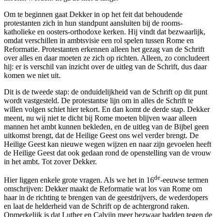
Om te beginnen gaat Dekker in op het feit dat behoudende
protestanten zich in hun standpunt aansluiten bij de rooms-
katholieke en oosters-orthodoxe kerken. Hij vindt dat bezwaarlijk,
omdat verschillen in ambtsvisie een rol spelen tussen Rome en
Reformatie. Protestanten erkennen alleen het gezag van de Schrift
over alles en daar moeten ze zich op richten. Alleen, zo concludeert
hij: er is verschil van inzicht over de uitleg van de Schrift, dus daar
komen we niet uit.
Dit is de tweede stap: de onduidelijkheid van de Schrift op dit punt
wordt vastgesteld. De protestantse lijn om in alles de Schrift te
willen volgen schiet hier tekort. En dan komt de derde stap. Dekker
meent, nu wij niet te dicht bij Rome moeten blijven waar alleen
mannen het ambt kunnen bekleden, en de uitleg van de Bijbel geen
uitkomst brengt, dat de Heilige Geest ons wel verder brengt. De
Heilige Geest kan nieuwe wegen wijzen en naar zijn gevoelen heeft
de Heilige Geest dat ook gedaan rond de openstelling van de vrouw
in het ambt. Tot zover Dekker.
de
Hier liggen enkele grote vragen. Als we het in 16
-eeuwse termen
omschrijven: Dekker maakt de Reformatie wat los van Rome om
haar in de richting te brengen van de geestdrijvers, de wederdopers
en laat de helderheid van de Schrift op de achtergrond raken.
Opmerkelijk is dat Luther en Calvijn meer bezwaar hadden tegen de