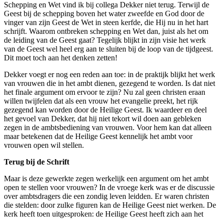
Schepping en Wet vind ik bij collega Dekker niet terug. Terwijl de
Geest bij de schepping boven het water zweefde en God door de
vinger van zijn Geest de Wet in steen kerfde, die Hij nu in het hart
schrijft. Waarom ontbreken schepping en Wet dan, juist als het om
de leiding van de Geest gaat? Tegelijk blijkt in zijn visie het werk
van de Geest wel heel erg aan te sluiten bij de loop van de tijdgeest.
Dit moet toch aan het denken zetten!
Dekker voegt er nog een reden aan toe: in de praktijk blijkt het werk
van vrouwen die in het ambt dienen, gezegend te worden. Is dat niet
het finale argument om ervoor te zijn? Nu zal geen christen eraan
willen twijfelen dat als een vrouw het evangelie preekt, het rijk
gezegend kan worden door de Heilige Geest. Ik waardeer en deel
het gevoel van Dekker, dat hij niet tekort wil doen aan gebleken
zegen in de ambtsbediening van vrouwen. Voor hem kan dat alleen
maar betekenen dat de Heilige Geest kennelijk het ambt voor
vrouwen open wil stellen.
Terug bij de Schrift
Maar is deze gewerkte zegen werkelijk een argument om het ambt
open te stellen voor vrouwen? In de vroege kerk was er de discussie
over ambtsdragers die een zondig leven leidden. Er waren christen
die stelden: door zulke figuren kan de Heilige Geest niet werken. De
kerk heeft toen uitgesproken: de Heilige Geest heeft zich aan het