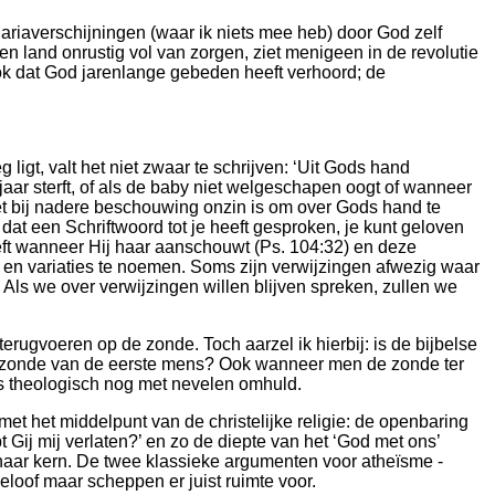
Mariaverschijningen (waar ik niets mee heb) door God zelf
 land onrustig vol van zorgen, ziet menigeen in de revolutie
ook dat God jarenlange gebeden heeft verhoord; de
gt, valt het niet zwaar te schrijven: ‘Uit Gods hand
jaar sterft, of als de baby niet welgeschapen oogt of wanneer
 het bij nadere beschouwing onzin is om over Gods hand te
at een Schriftwoord tot je heeft gesproken, je kunt geloven
beeft wanneer Hij haar aanschouwt (Ps. 104:32) en deze
 en variaties te noemen. Soms zijn verwijzingen afwezig waar
Als we over verwijzingen willen blijven spreken, zullen we
ugvoeren op de zonde. Toch aarzel ik hierbij: is de bijbelse
 de zonde van de eerste mens? Ook wanneer men de zonde ter
ls theologisch nog met nevelen omhuld.
t het middelpunt van de christelijke religie: de openbaring
Gij mij verlaten?’ en zo de diepte van het ‘God met ons’
 haar kern. De twee klassieke argumenten voor atheïsme -
eloof maar scheppen er juist ruimte voor.