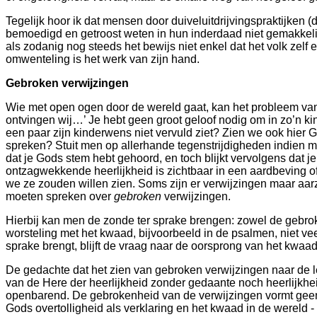
Tegelijk hoor ik dat mensen door duiveluitdrijvingspraktijken 
bemoedigd en getroost weten in hun inderdaad niet gemakkelij
als zodanig nog steeds het bewijs niet enkel dat het volk zel
omwenteling is het werk van zijn hand.
Gebroken verwijzingen
Wie met open ogen door de wereld gaat, kan het probleem van h
ontvingen wij…’ Je hebt geen groot geloof nodig om in zo’n ki
een paar zijn kinderwens niet vervuld ziet? Zien we ook hier 
spreken? Stuit men op allerhande tegenstrijdigheden indien me
dat je Gods stem hebt gehoord, en toch blijkt vervolgens dat 
ontzagwekkende heerlijkheid is zichtbaar in een aardbeving o
we ze zouden willen zien. Soms zijn er verwijzingen maar aarz
moeten spreken over
gebroken
verwijzingen.
Hierbij kan men de zonde ter sprake brengen: zowel de gebroke
worsteling met het kwaad, bijvoorbeeld in de psalmen, niet v
sprake brengt, blijft de vraag naar de oorsprong van het kwaa
De gedachte dat het zien van gebroken verwijzingen naar de le
van de Here der heerlijkheid zonder gedaante noch heerlijkhei
openbarend. De gebrokenheid van de verwijzingen vormt geen a
Gods overtolligheid als verklaring en het kwaad in de wereld -