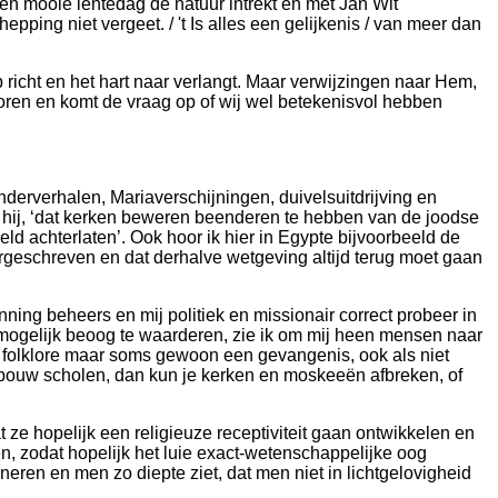
 mooie lentedag de natuur intrekt en met Jan Wit
ping niet vergeet. / 't Is alles een gelijkenis / van meer dan
richt en het hart naar verlangt. Maar verwijzingen naar Hem,
ctoren en komt de vraag op of wij wel betekenisvol hebben
onderverhalen, Mariaverschijningen, duivelsuitdrijving en
de hij, ‘dat kerken beweren beenderen te hebben van de joodse
d achterlaten’. Ook hoor ik hier in Egypte bijvoorbeeld de
oorgeschreven en dat derhalve wetgeving altijd terug moet gaan
ng beheers en mij politiek en missionair correct probeer in
 mogelijk beoog te waarderen, zie ik om mij heen mensen naar
ge folklore maar soms gewoon een gevangenis, ook als niet
n, ‘bouw scholen, dan kun je kerken en moskeeën afbreken, of
ze hopelijk een religieuze receptiviteit gaan ontwikkelen en
ken, zodat hopelijk het luie exact-wetenschappelijke oog
oneren en men zo diepte ziet, dat men niet in lichtgelovigheid