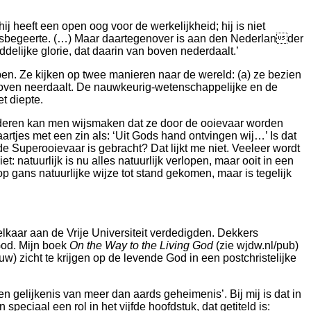
ij heeft een open oog voor de werkelijkheid; hij is niet
n wijsbegeerte. (…) Maar daartegenover is aan den Nederlander
delijke glorie, dat daarin van boven nederdaalt.’
en. Ze kijken op twee manieren naar de wereld: (a) ze bezien
n boven neerdaalt. De nauwkeurig-wetenschappelijke en de
t diepte.
deren kan men wijsmaken dat ze door de ooievaar worden
artjes met een zin als: ‘Uit Gods hand ontvingen wij…’ Is dat
e Superooievaar is gebracht? Dat lijkt me niet. Veeleer wordt
: natuurlijk is nu alles natuurlijk verlopen, maar ooit in een
op gans natuurlijke wijze tot stand gekomen, maar is tegelijk
elkaar aan de Vrije Universiteit verdedigden. Dekkers
od. Mijn boek
On the Way to the Living God
(zie wjdw.nl/pub)
w) zicht te krijgen op de levende God in een postchristelijke
 ‘een gelijkenis van meer dan aards geheimenis’.
Bij mij is dat in
peciaal een rol in het vijfde hoofdstuk, dat getiteld is: