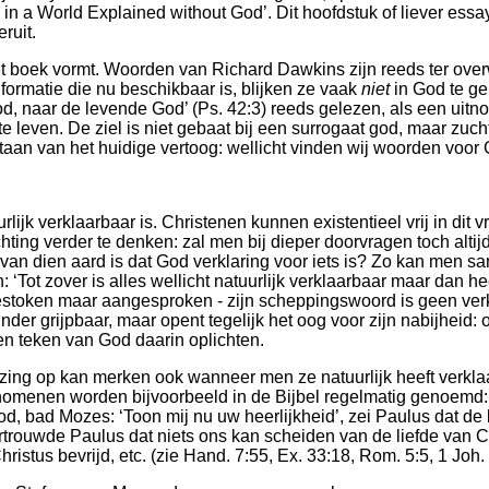
 a World Explained without God’. Dit hoofdstuk of liever essay
ruit.
het boek vormt. Woorden van Richard Dawkins zijn reeds ter ov
ormatie die nu beschikbaar is, blijken ze vaak
niet
in God te ge
od, naar de levende God’ (Ps. 42:3) reeds gelezen, als een uitn
ven. De ziel is niet gebaat bij een surrogaat god, maar zucht n
aan van het huidige vertoog: wellicht vinden wij woorden voor G
lijk verklaarbaar is. Christenen kunnen existentieel vrij in dit 
ng verder te denken: zal men bij dieper doorvragen toch altijd 
 van dien aard is dat God verklaring voor iets is? Zo kan men 
ot zover is alles wellicht natuurlijk verklaarbaar maar dan heef
ngestoken maar aangesproken - zijn scheppingswoord is geen ver
grijpbaar, maar opent tegelijk het oog voor zijn nabijheid: ook
n teken van God daarin oplichten.
ing op kan merken ook wanneer men ze natuurlijk heeft verklaa
fenomenen worden bijvoorbeeld in de Bijbel regelmatig genoem
d, bad Mozes: ‘Toon mij nu uw heerlijkheid’, zei Paulus dat de 
ertrouwde Paulus dat niets ons kan scheiden van de liefde van C
istus bevrijd, etc. (zie Hand. 7:55, Ex. 33:18, Rom. 5:5, 1 Joh.