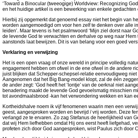
‘Toward a Binocular (tweeogige) Worldview: Recognizing God in
en het huidige artikel is een bewerking van enkele gedachten e
Hierbij zij opgemerkt dat genoemd essay niet het begin van 
worden aangemoedigd om voor hen zelf te denken over alle inf
leiden’. Maar tevens is het psalmwoord ‘Mijn ziel dorst naar G
de levende God te verwachten en derhalve op weg naar Hem te le
aanstonds laat bewijzen. Dit is van belang voor een goed verst
Verklaring en verwijzing
Het is een open vraag of onze wereld in principe volledig natuur
engagement hebben om ofwel in de ene ofwel in de andere richti
juist blijken dat Schepper-schepsel-relatie eenvoudigweg niet
Aangenomen dat het Big Bang-model klopt, zal de één zeggen: ‘T
de ander zegt: ‘God heeft het ‘lontje’ van de oerknal niet aa
benadering maakt de levende God gevoelsmatig misschien minder 
tot avondmaalsbrood -kan het verwondering wekken en kan ee
Kortheidshalve noem ik vijf fenomenen waarin men een verwijz
geest, aangesproken worden en bevrijd / vrij worden. Deze 
verlangd ze te ervaren. Zo zag Stefanus de heerlijkheid van Go
dat wij Hem liefhebben omdat Hij ons eerst heeft liefgehad, v
profeten zich door God aangesproken, wist Paulus zich door Chr