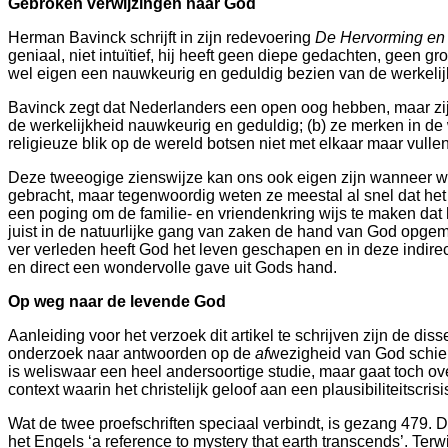
Gebroken verwijzingen naar God
Herman Bavinck schrijft in zijn redevoering
De Hervorming en 
geniaal, niet intuïtief, hij heeft geen diepe gedachten, geen
wel eigen een nauwkeurig en geduldig bezien van de werkelijkh
Bavinck zegt dat Nederlanders een open oog hebben, maar zijn
de werkelijkheid nauwkeurig en geduldig; (b) ze merken in de 
religieuze blik op de wereld botsen niet met elkaar maar vulle
Deze tweeogige zienswijze kan ons ook eigen zijn wanneer 
gebracht, maar tegenwoordig weten ze meestal al snel dat het a
een poging om de familie- en vriendenkring wijs te maken dat 
juist in de natuurlijke gang van zaken de hand van God opgemerk
ver verleden heeft God het leven geschapen en in deze indirect
en direct een wondervolle gave uit Gods hand.
Op weg naar de levende God
Aanleiding voor het verzoek dit artikel te schrijven zijn de d
onderzoek naar antwoorden op de
af
wezigheid van God schie
is weliswaar een heel andersoortige studie, maar gaat toch ove
context waarin het christelijk geloof aan een plausibiliteitscrisis 
Wat de twee proefschriften speciaal verbindt, is gezang 479. D
het Engels ‘
a reference to mystery that earth transcends’.
Terwi