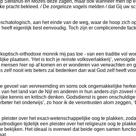
rop Stefanus en Mozes deze zagen, maar ook wanneer men op een
e pracht bekleed. / De zorgeloze vogels melden / dat Gij uw schep
schatologisch, aan het einde van de weg, waar de hoop zich op 
r heeft eigenlijk best eenvoudig. Toch zijn er complicerende fa
 koptisch-orthodoxe monnik mij pas toe - van een traditie vol w
ke plaatsen. ‘Het is toch je reinste volksverlakkerij’, vervolg
t mensen hier op af komen en er wonderen van verwachten en gel
ens zelf nooit iets beters zal bedenken dan wat God zelf heeft v
re gevoel van vervreemding en soms ook ongemakkelijke herkenni
van het land van de Nijl en anderen in hun anders-zijn zoveel
elijke kennis en kritisch denken. Godsdienst is geen onschuldi
 ‘Verbeter het onderwijs’, zo hoor ik de verontrusten alom zegge
eister over het exact-wetenschappelijke oog te plakken, zodat 
itnodigen tijdelijk een pleister over het religieuze oog te plak
r te bekijken. Het ideaal is evenwel dat beide ogen samen functi
aat.