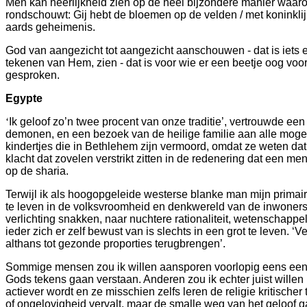
Men kan heerlijkheid zien op de heel bijzondere manier waa
rondschouwt: Gij hebt de bloemen op de velden / met koninklijk
aards geheimenis.
God van aangezicht tot aangezicht aanschouwen - dat is iets e
tekenen van Hem, zien - dat is voor wie er een beetje oog voo
gesproken.
Egypte
‘
Ik geloof zo’n twee procent van onze traditie’, vertrouwde een
demonen, en een bezoek van de heilige familie aan alle mogelij
kindertjes die in Bethlehem zijn vermoord, omdat ze weten da
klacht dat zovelen verstrikt zitten in de redenering dat een m
op de sharia.
Terwijl ik als hoogopgeleide westerse blanke man mijn primai
te leven in de volksvroomheid en denkwereld van de inwoners 
verlichting snakken, naar nuchtere rationaliteit, wetenschapp
ieder zich er zelf bewust van is slechts in een grot te leven.
althans tot gezonde proporties terugbrengen’.
Sommige mensen zou ik willen aansporen voorlopig eens een pl
Gods tekens gaan verstaan. Anderen zou ik echter juist willen u
actiever wordt en ze misschien zelfs leren de religie kritische
of ongelovigheid vervalt, maar de smalle weg van het geloof g