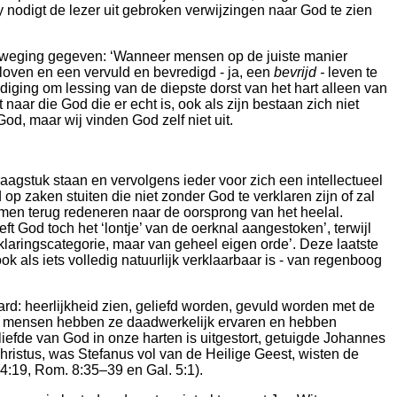
 nodigt de lezer uit gebroken verwijzingen naar God te zien
erweging gegeven: ‘Wanneer mensen op de juiste manier
loven en een vervuld en bevredigd - ja, een
bevrijd -
leven te
odiging om lessing van de diepste dorst van het hart alleen van
aar die God die er echt is, ook als zijn bestaan zich niet
od, maar wij vinden God zelf niet uit.
vraagstuk staan en vervolgens ieder voor zich een intellectueel
op zaken stuiten die niet zonder God te verklaren zijn of zal
samen terug redeneren naar de oorsprong van het heelal.
t God toch het ‘lontje’ van de oerknal aangestoken’, terwijl
klaringscategorie, maar van geheel eigen orde’. Deze laatste
 als iets volledig natuurlijk verklaarbaar is - van regenboog
rd: heerlijkheid zien, geliefd worden, gevuld worden met de
d: mensen hebben ze daadwerkelijk ervaren en hebben
liefde van God in onze harten is uitgestort, getuigde Johannes
hristus, was Stefanus vol van de Heilige Geest, wisten de
 4:19, Rom. 8:35–39 en Gal. 5:1).