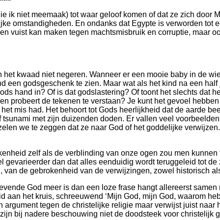
(die ik niet meemaak) tot waar geloof komen of dat ze zich door 
ke omstandigheden. En ondanks dat Egypte is verworden tot een
f een vuist kan maken tegen machtsmisbruik en corruptie, maar 
et kwaad niet negeren. Wanneer er een mooie baby in de wieg li
nd een godsgeschenk te zien. Maar wat als het kind na een half 
Gods hand in? Of is dat godslastering? Of toont het slechts dat
n probeert de tekenen te verstaan? Je kunt het gevoel hebben d
je het mis had. Het behoort tot Gods heerlijkheid dat de aarde 
f tsunami met zijn duizenden doden. Er vallen veel voorbeelden
elen we te zeggen dat ze naar God of het goddelijke verwijzen. 
nheid zelf als de verblinding van onze ogen zou men kunnen ter
eel gevarieerder dan dat alles eenduidig wordt teruggeleid tot
d, van de gebrokenheid van de verwijzingen, zowel historisch a
vende God meer is dan een loze frase hangt allereerst samen me
d aan het kruis, schreeuwend ‘Mijn God, mijn God, waarom hebt 
rgument tegen de christelijke religie maar verwijst juist naar
 zijn bij nadere beschouwing niet de doodsteek voor christelijk g