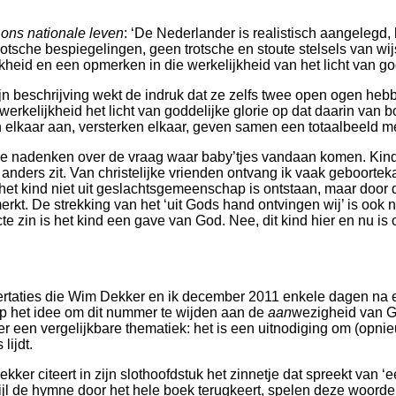
ons nationale leven
: ‘
De Nederlander is realistisch aangelegd, h
 grootsche bespiegelingen, geen trotsche en stoute stelsels va
eid en een opmerken in die werkelijkheid van het licht van god
 beschrijving wekt de indruk dat ze zelfs twee open ogen hebb
werkelijkheid het licht van goddelijke glorie op dat daarin va
n elkaar aan, versterken elkaar, geven samen een totaalbeeld me
we nadenken over de vraag waar baby’tjes vandaan komen. Kin
nders zit. Van christelijke vrienden ontvang ik vaak geboorteka
het kind niet uit geslachtsgemeenschap is ontstaan, maar door d
t. De strekking van het ‘uit Gods hand ontvingen wij’ is ook niet
e zin is het kind een gave van God. Nee, dit kind hier en nu is 
issertaties die Wim Dekker en ik december 2011 enkele dagen na 
p het idee om dit nummer te wijden aan de
aan
wezigheid van G
r een vergelijkbare thematiek: het is een uitnodiging om (opnieu
lijdt.
ekker citeert in zijn slothoofdstuk het zinnetje dat spreekt van
jl de hymne door het hele boek terugkeert, spelen deze woorden s