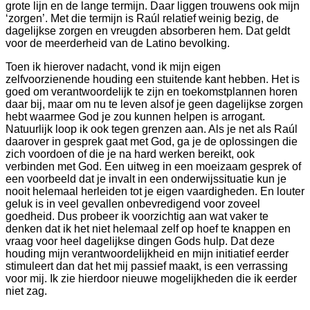
grote lijn en de lange termijn. Daar liggen trouwens ook mijn
‘zorgen’. Met die termijn is Raúl relatief weinig bezig, de
dagelijkse zorgen en vreugden absorberen hem. Dat geldt
voor de meerderheid van de Latino bevolking.
Toen ik hierover nadacht, vond ik mijn eigen
zelfvoorzienende houding een stuitende kant hebben. Het is
goed om verantwoordelijk te zijn en toekomstplannen horen
daar bij, maar om nu te leven alsof je geen dagelijkse zorgen
hebt waarmee God je zou kunnen helpen is arrogant.
Natuurlijk loop ik ook tegen grenzen aan. Als je net als Raúl
daarover in gesprek gaat met God, ga je de oplossingen die
zich voordoen of die je na hard werken bereikt, ook
verbinden met God. Een uitweg in een moeizaam gesprek of
een voorbeeld dat je invalt in een onderwijssituatie kun je
nooit helemaal herleiden tot je eigen vaardigheden. En louter
geluk is in veel gevallen onbevredigend voor zoveel
goedheid. Dus probeer ik voorzichtig aan wat vaker te
denken dat ik het niet helemaal zelf op hoef te knappen en
vraag voor heel dagelijkse dingen Gods hulp. Dat deze
houding mijn verantwoordelijkheid en mijn initiatief eerder
stimuleert dan dat het mij passief maakt, is een verrassing
voor mij. Ik zie hierdoor nieuwe mogelijkheden die ik eerder
niet zag.