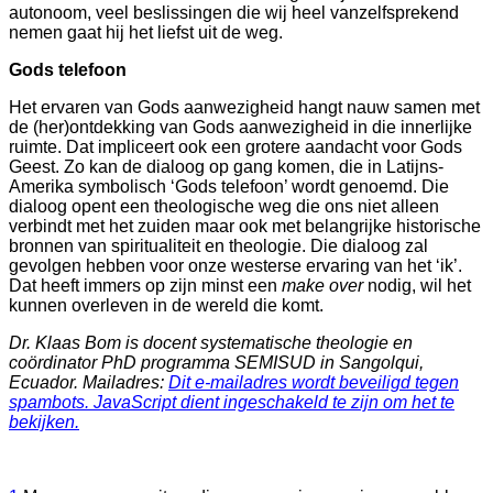
autonoom, veel beslissingen die wij heel vanzelfsprekend
nemen gaat hij het liefst uit de weg.
Gods telefoon
Het ervaren van Gods aanwezigheid hangt nauw samen met
de (her)ontdekking van Gods aanwezigheid in die innerlijke
ruimte. Dat impliceert ook een grotere aandacht voor Gods
Geest. Zo kan de dialoog op gang komen, die in Latijns-
Amerika symbolisch ‘Gods telefoon’ wordt genoemd. Die
dialoog opent een theologische weg die ons niet alleen
verbindt met het zuiden maar ook met belangrijke historische
bronnen van spiritualiteit en theologie. Die dialoog zal
gevolgen hebben voor onze westerse ervaring van het ‘ik’.
Dat heeft immers op zijn minst een
make over
nodig, wil het
kunnen overleven in de wereld die komt.
Dr. Klaas Bom is docent systematische theologie en
coördinator PhD programma SEMISUD in Sangolqui,
Ecuador. Mailadres:
Dit e-mailadres wordt beveiligd tegen
spambots. JavaScript dient ingeschakeld te zijn om het te
bekijken.