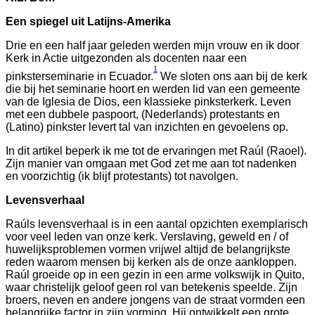
Een spiegel uit Latijns-Amerika
Drie en een half jaar geleden werden mijn vrouw en ik door
Kerk in Actie uitgezonden als docenten naar een
1
pinksterseminarie in Ecuador.
We sloten ons aan bij de kerk
die bij het seminarie hoort en werden lid van een gemeente
van de Iglesia de Dios, een klassieke pinksterkerk. Leven
met een dubbele paspoort, (Nederlands) protestants en
(Latino) pinkster levert tal van inzichten en gevoelens op.
In dit artikel beperk ik me tot de ervaringen met Raúl (Raoel).
Zijn manier van omgaan met God zet me aan tot nadenken
en voorzichtig (ik blijf protestants) tot navolgen.
Levensverhaal
Raúls levensverhaal is in een aantal opzichten exemplarisch
voor veel leden van onze kerk. Verslaving, geweld en / of
huwelijksproblemen vormen vrijwel altijd de belangrijkste
reden waarom mensen bij kerken als de onze aankloppen.
Raúl groeide op in een gezin in een arme volkswijk in Quito,
waar christelijk geloof geen rol van betekenis speelde. Zijn
broers, neven en andere jongens van de straat vormden een
belangrijke factor in zijn vorming. Hij ontwikkelt een grote