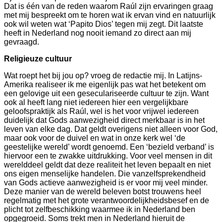
Dat is één van de reden waarom Raúl zijn ervaringen graag
met mij bespreekt om te horen wat ik ervan vind en natuurlijk
ook wil weten wat ‘Papito Dios’ tegen mij zegt. Dit laatste
heeft in Nederland nog nooit iemand zo direct aan mij
gevraagd.
Religieuze cultuur
Wat roept het bij jou op? vroeg de redactie mij. In Latijns-
Amerika realiseer ik me eigenlijk pas wat het betekent om
een gelovige uit een geseculariseerde cultuur te zijn. Want
ook al heeft lang niet iedereen hier een vergelijkbare
geloofspraktijk als Raúl, wel is het voor vrijwel iedereen
duidelijk dat Gods aanwezigheid direct merkbaar is in het
leven van elke dag. Dat geldt overigens niet alleen voor God,
maar ook voor de duivel en wat in onze kerk wel ‘de
geestelijke wereld’ wordt genoemd. Een ‘bezield verband’ is
hiervoor een te zwakke uitdrukking. Voor veel mensen in dit
werelddeel geldt dat deze realiteit het leven bepaalt en niet
ons eigen menselijke handelen. Die vanzelfsprekendheid
van Gods actieve aanwezigheid is er voor mij veel minder.
Deze manier van de wereld beleven botst trouwens heel
regelmatig met het grote verantwoordelijkheidsbesef en de
plicht tot zelfbeschikking waarmee ik in Nederland ben
opgegroeid. Soms trekt men in Nederland hieruit de