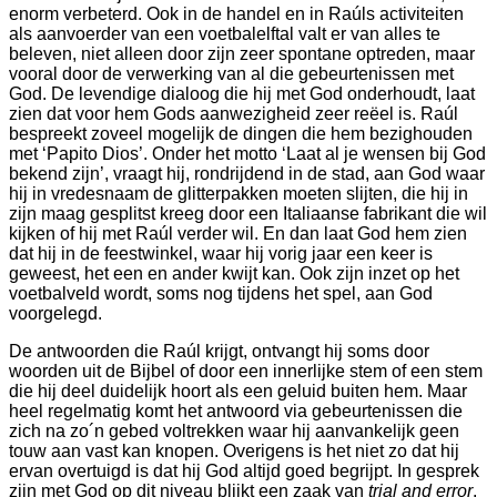
enorm verbeterd. Ook in de handel en in Raúls activiteiten
als aanvoerder van een voetbalelftal valt er van alles te
beleven, niet alleen door zijn zeer spontane optreden, maar
vooral door de verwerking van al die gebeurtenissen met
God. De levendige dialoog die hij met God onderhoudt, laat
zien dat voor hem Gods aanwezigheid zeer reëel is. Raúl
bespreekt zoveel mogelijk de dingen die hem bezighouden
met ‘Papito Dios’. Onder het motto ‘Laat al je wensen bij God
bekend zijn’, vraagt hij, rondrijdend in de stad, aan God waar
hij in vredesnaam de glitterpakken moeten slijten, die hij in
zijn maag gesplitst kreeg door een Italiaanse fabrikant die wil
kijken of hij met Raúl verder wil. En dan laat God hem zien
dat hij in de feestwinkel, waar hij vorig jaar een keer is
geweest, het een en ander kwijt kan. Ook zijn inzet op het
voetbalveld wordt, soms nog tijdens het spel, aan God
voorgelegd.
De antwoorden die Raúl krijgt, ontvangt hij soms door
woorden uit de Bijbel of door een innerlijke stem of een stem
die hij deel duidelijk hoort als een geluid buiten hem. Maar
heel regelmatig komt het antwoord via gebeurtenissen die
zich na zo´n gebed voltrekken waar hij aanvankelijk geen
touw aan vast kan knopen. Overigens is het niet zo dat hij
ervan overtuigd is dat hij God altijd goed begrijpt. In gesprek
zijn met God op dit niveau blijkt een zaak van
trial and error
.