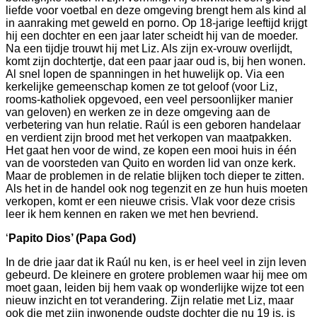
liefde voor voetbal en deze omgeving brengt hem als kind al
in aanraking met geweld en porno. Op 18-jarige leeftijd krijgt
hij een dochter en een jaar later scheidt hij van de moeder.
Na een tijdje trouwt hij met Liz. Als zijn ex-vrouw overlijdt,
komt zijn dochtertje, dat een paar jaar oud is, bij hen wonen.
Al snel lopen de spanningen in het huwelijk op. Via een
kerkelijke gemeenschap komen ze tot geloof (voor Liz,
rooms-katholiek opgevoed, een veel persoonlijker manier
van geloven) en werken ze in deze omgeving aan de
verbetering van hun relatie. Raúl is een geboren handelaar
en verdient zijn brood met het verkopen van maatpakken.
Het gaat hen voor de wind, ze kopen een mooi huis in één
van de voorsteden van Quito en worden lid van onze kerk.
Maar de problemen in de relatie blijken toch dieper te zitten.
Als het in de handel ook nog tegenzit en ze hun huis moeten
verkopen, komt er een nieuwe crisis. Vlak voor deze crisis
leer ik hem kennen en raken we met hen bevriend.
‘
Papito Dios’ (Papa God)
In de drie jaar dat ik Raúl nu ken, is er heel veel in zijn leven
gebeurd. De kleinere en grotere problemen waar hij mee om
moet gaan, leiden bij hem vaak op wonderlijke wijze tot een
nieuw inzicht en tot verandering. Zijn relatie met Liz, maar
ook die met zijn inwonende oudste dochter die nu 19 is, is