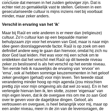
conclusie dat mensen in het zuiden geloviger zijn. Dat is
echter niet zo gemakkelijk vast te stellen. Geloven in een
geseculariseerde cultuur is mijns inziens niet bij voorbaat
minder, maar zeker anders.
Verschil in ervaring van het ‘ik’
Maar bij Raúl en vele anderen is er meer dan (religieuze)
cultuur. Zo’n cultuur kan op een bepaalde manier
behulpzaam zijn voor het ervaren van God, maar is naar mijn
idee geen doorslaggevende factor. Raúl is op zoek om een
definitief andere weg te gaan dan hiervoor, omdat hij zich nu
door God laat leiden. Het was voor mij een schok om te
ontdekken dat het verschil met Raúl op dit tweede niveau
zeker zo beslissend is als het verschil op het eerste niveau.
Ten eerste heb ik nauwelijks de ervaring van ‘ervoor’ en
‘erna’, ook al hebben sommige keuzemomenten in het geloof
zeker gevolgen (gehad) voor mijn leven. Ten tweede staat
verandering minder hoog op mijn agenda (zou misschien
prettig zijn voor mijn omgeving als dat wel zo was). En in het
verlengde hiervan ben ik, ten slotte, zozeer ‘eigenaar’ van
mijn eigen leven, dat ik de overgave mis om me zo aan God
over te geven voor de dagelijkse dingen. Geloof, als
vertrouwen en overgave, is heel belangrijk voor mij, maar op
een ander niveau, meer in de zin van de levensvragen, de