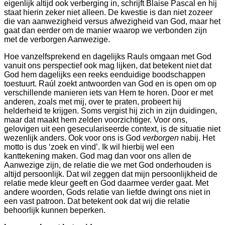
eigenlijk altijd ook verberging in, schrijft Blaise Pascal en hij
staat hierin zeker niet alleen. De kwestie is dan niet zozeer
die van aanwezigheid versus afwezigheid van God, maar het
gaat dan eerder om de manier waarop we verbonden zijn
met de verborgen Aanwezige.
Hoe vanzelfsprekend en dagelijks Rauls omgaan met God
vanuit ons perspectief ook mag lijken, dat betekent niet dat
God hem dagelijks een reeks eenduidige boodschappen
toestuurt. Raúl zoekt antwoorden van God en is open om op
verschillende manieren iets van Hem te horen. Door er met
anderen, zoals met mij, over te praten, probeert hij
helderheid te krijgen. Soms vergist hij zich in zijn duidingen,
maar dat maakt hem zelden voorzichtiger. Voor ons,
gelovigen uit een geseculariseerde context, is de situatie niet
wezenlijk anders. Ook voor ons is God
verborgen
nabij. Het
motto is dus ‘zoek en vind’. Ik wil hierbij wel een
kanttekening maken. God mag dan voor ons allen de
Aanwezige zijn, de relatie die we met God onderhouden is
altijd persoonlijk. Dat wil zeggen dat mijn persoonlijkheid de
relatie mede kleur geeft en God daarmee verder gaat. Met
andere woorden, Gods relatie van liefde dwingt ons niet in
een vast patroon. Dat betekent ook dat wij die relatie
behoorlijk kunnen beperken.