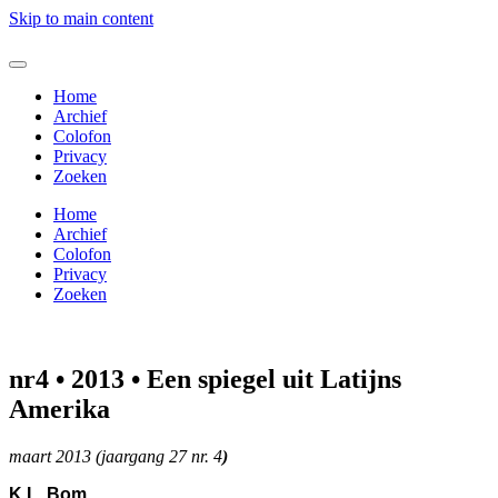
Skip to main content
Home
Archief
Colofon
Privacy
Zoeken
Home
Archief
Colofon
Privacy
Zoeken
nr4 • 2013 • Een spiegel uit Latijns
Amerika
maart 2013 (jaargang 27 nr. 4
)
K.L. Bom