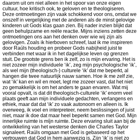
daarom uit om niet alleen in het spoor van onze eigen
cultuur, hoe kritisch ook, te geloven en te theologiseren.
Deze ontmoetingen zijn vaak schokkend voor ons, omdat we
onszelf in vergelijking met de anderen als de minst gelovige
kinderen uit Gods klas gaan zien. Bij nader inzien blijkt dat
geen behulpzame en reële reactie. Mijns inziens zetten deze
ontmoetingen ons aan het denken over wie wij zijn als
gelovigen. Zoals ik hierboven schreef, laat ik me inspireren
door Raúls houding en probeer Gods nabijheid juist te
verbinden met waar ik in het dagelijkse leven op grenzen
stuit. De grootste grens ben ik zelf, zo is mijn ervaring. Het is
niet zozeer mijn individuele ‘ik’, zeg mijn psychologische ‘ik’,
als wel mijn (theologisch-) culturele ‘ik’ dat me beperkt, al
hangen die twee natuurlijk nauw samen. Hoe ik me zelf zie,
wat ‘ik’ kan en wil en moet, legt me zozeer vast, dat het niet
zo gemakkelijk is om het anders te gaan ervaren. Wat mij
vooral opvalt, is dat dit theologisch-culturele ‘ik’ enorm veel
plaats geeft aan mijn individuele gedachten, verlangens en
ethiek, maar dat dat ‘ik’ zo vaak autonoom en alleen is. Ik
overweeg, ik voel en interpreteer, neem beslissingen of juist
niet, maar ik doe dat maar heel beperkt samen met God. Mijn
innerlijke ruimte is míjn ruimte. Deze ervaring sluit aan bij de
ontwikkeling van het westerse denken die Charles Taylor
signaleert. Raúls omgaan met God is gebaseerd op het
vertrouwen dat God in hem aanwezig is. Zijn ‘ik’ is niet zo