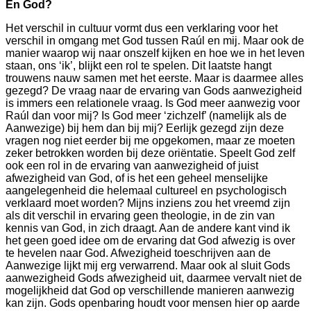
En God?
Het verschil in cultuur vormt dus een verklaring voor het
verschil in omgang met God tussen Raúl en mij. Maar ook de
manier waarop wij naar onszelf kijken en hoe we in het leven
staan, ons ‘ik’, blijkt een rol te spelen. Dit laatste hangt
trouwens nauw samen met het eerste. Maar is daarmee alles
gezegd? De vraag naar de ervaring van Gods aanwezigheid
is immers een relationele vraag. Is God meer aanwezig voor
Raúl dan voor mij? Is God meer ‘zichzelf’ (namelijk als de
Aanwezige) bij hem dan bij mij? Eerlijk gezegd zijn deze
vragen nog niet eerder bij me opgekomen, maar ze moeten
zeker betrokken worden bij deze oriëntatie. Speelt God zelf
ook een rol in de ervaring van aanwezigheid of juist
afwezigheid van God, of is het een geheel menselijke
aangelegenheid die helemaal cultureel en psychologisch
verklaard moet worden? Mijns inziens zou het vreemd zijn
als dit verschil in ervaring geen theologie, in de zin van
kennis van God, in zich draagt. Aan de andere kant vind ik
het geen goed idee om de ervaring dat God afwezig is over
te hevelen naar God. Afwezigheid toeschrijven aan de
Aanwezige lijkt mij erg verwarrend. Maar ook al sluit Gods
aanwezigheid Gods afwezigheid uit, daarmee vervalt niet de
mogelijkheid dat God op verschillende manieren aanwezig
kan zijn. Gods openbaring houdt voor mensen hier op aarde