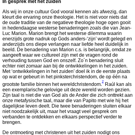
In gesprek met het zuiden
Als wij in onze cultuur God vooral kennen als afwezig, dan
kleurt die ervaring onze theologie. Het is niet voor niets dat
de oude traditie van de negatieve theologie hoge ogen gooit
in hedendaagse westerse benaderingen zoals die van Jean-
Luc Marion. Marion brengt het westerse dilemma waarin
enerzijds grote nadruk op Gods anders-‘zijn’ wordt gelegd en
anderzijds ons diepe verlangen naar liefde heel duidelijk in
beeld. De benadering van Marion c.s. is belangrijk, omdat ze
aangeeft waar we cultureel zijn met de vragen rond de
verhouding tussen God en onszelf. Zo´n benadering sluit
echter niet zomaar aan bij de ontwikkelingen in het zuiden.
Met ‘ontwikkelingen in het zuiden’ doel ik in de eerste plaats
op wat er gebeurt in het pinksterchristendom, de op één na
2
grootste familie binnen het wereldchristendom.
Raúl kan als
een exemplarische gelovige uit deze wereld worden gezien.
Zijn taal is niet die van God als de Ander die zich onttrekt aan
onze metafysische taal, maar die van Papito met wie hij het
dagelijkse leven deelt. Die twee benaderingen sluiten elkaar
niet noodzakelijk uit, maar het vraagt veel gesprek om
verbanden te ontdekken en elkaars perspectief verder te
brengen.
De ontmoeting met christenen uit het zuiden nodigt ons