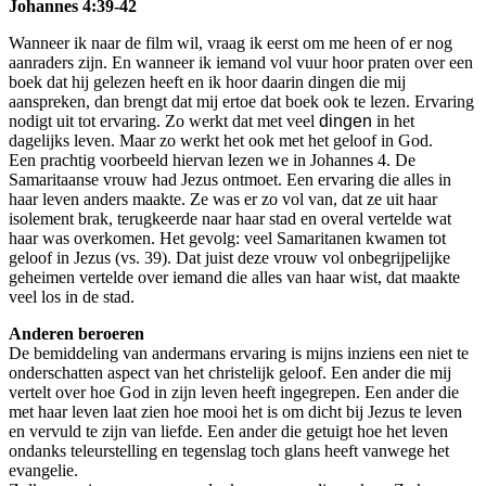
Johannes 4:39-42
Wanneer ik naar de film wil, vraag ik eerst om me heen of er nog
aanraders zijn. En wanneer ik iemand vol vuur hoor praten over een
boek dat hij gelezen heeft en ik hoor daarin dingen die mij
aanspreken, dan brengt dat mij ertoe dat boek ook te lezen. Ervaring
nodigt uit tot ervaring. Zo werkt dat met veel
dingen
in het
dagelijks leven. Maar zo werkt het ook met het geloof in God.
Een prachtig voorbeeld hiervan lezen we in Johannes 4. De
Samaritaanse vrouw had Jezus ontmoet. Een ervaring die alles in
haar leven anders maakte. Ze was er zo vol van, dat ze uit haar
isolement brak, terugkeerde naar haar stad en overal vertelde wat
haar was overkomen. Het gevolg: veel Samaritanen kwamen tot
geloof in Jezus (vs. 39). Dat juist deze vrouw vol onbegrijpelijke
geheimen vertelde over iemand die alles van haar wist, dat maakte
veel los in de stad.
Anderen beroeren
De bemiddeling van andermans ervaring is mijns inziens een niet te
onderschatten aspect van het christelijk geloof. Een ander die mij
vertelt over hoe God in zijn leven heeft ingegrepen. Een ander die
met haar leven laat zien hoe mooi het is om dicht bij Jezus te leven
en vervuld te zijn van liefde. Een ander die getuigt hoe het leven
ondanks teleurstelling en tegenslag toch glans heeft vanwege het
evangelie.