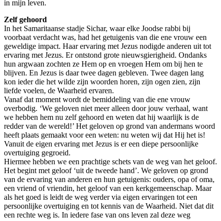
in mijn leven.
Zelf gehoord
In het Samaritaanse stadje Sichar, waar elke Joodse rabbi bij
voorbaat verdacht was, had het getuigenis van die ene vrouw een
geweldige impact. Haar ervaring met Jezus nodigde anderen uit tot
ervaring met Jezus. Er ontstond grote nieuwsgierigheid. Ondanks
hun argwaan zochten ze Hem op en vroegen Hem om bij hen te
blijven. En Jezus is daar twee dagen gebleven. Twee dagen lang
kon ieder die het wilde zijn woorden horen, zijn ogen zien, zijn
liefde voelen, de Waarheid ervaren.
Vanaf dat moment wordt de bemiddeling van die ene vrouw
overbodig. ‘We geloven niet meer alleen door jouw verhaal, want
we hebben hem nu zelf gehoord en weten dat hij waarlijk is de
redder van de wereld!’ Het geloven op grond van andermans woord
heeft plaats gemaakt voor een weten: nu weten wij dat Hij het is!
Vanuit de eigen ervaring met Jezus is er een diepe persoonlijke
overtuiging gegroeid.
Hiermee hebben we een prachtige schets van de weg van het geloof.
Het begint met geloof ‘uit de tweede hand’. We geloven op grond
van de ervaring van anderen en hun getuigenis: ouders, opa of oma,
een vriend of vriendin, het geloof van een kerkgemeenschap. Maar
als het goed is leidt de weg verder via eigen ervaringen tot een
persoonlijke overtuiging en tot kennis van de Waarheid. Niet dat dit
een rechte weg is. In iedere fase van ons leven zal deze weg