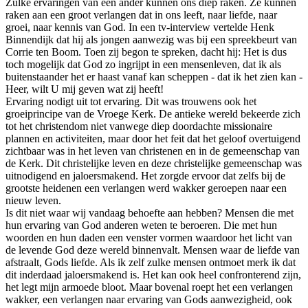
Zulke ervaringen van een ander kunnen ons diep raken. Ze kunnen
raken aan een groot verlangen dat in ons leeft, naar liefde, naar
groei, naar kennis van God. In een tv-interview vertelde Henk
Binnendijk dat hij als jongen aanwezig was bij een spreekbeurt van
Corrie ten Boom. Toen zij begon te spreken, dacht hij: Het is dus
toch mogelijk dat God zo ingrijpt in een mensenleven, dat ik als
buitenstaander het er haast vanaf kan scheppen - dat ik het zien kan -
Heer, wilt U mij geven wat zij heeft!
Ervaring nodigt uit tot ervaring. Dit was trouwens ook het
groeiprincipe van de Vroege Kerk. De antieke wereld bekeerde zich
tot het christendom niet vanwege diep doordachte missionaire
plannen en activiteiten, maar door het feit dat het geloof overtuigend
zichtbaar was in het leven van christenen en in de gemeenschap van
de Kerk. Dit christelijke leven en deze christelijke gemeenschap was
uitnodigend en jaloersmakend. Het zorgde ervoor dat zelfs bij de
grootste heidenen een verlangen werd wakker geroepen naar een
nieuw leven.
Is dit niet waar wij vandaag behoefte aan hebben? Mensen die met
hun ervaring van God anderen weten te beroeren. Die met hun
woorden en hun daden een venster vormen waardoor het licht van
de levende God deze wereld binnenvalt. Mensen waar de liefde van
afstraalt, Gods liefde. Als ik zelf zulke mensen ontmoet merk ik dat
dit inderdaad jaloersmakend is. Het kan ook heel confronterend zijn,
het legt mijn armoede bloot. Maar bovenal roept het een verlangen
wakker, een verlangen naar ervaring van Gods aanwezigheid, ook