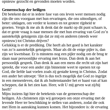
opnieuw gezocht en gevonden moeten worden.
Gemeenschap der heiligen
Dit betekent dat er in iedere fase van ons leven weer mensen nodig
zijn die ons voorgaan met hun ervaringen, die ons uitnodigen, of
beter: uitdagen, om verder te komen en tot grotere rijpheid te
groeien. Vergis ik me als ik denk dat de markt op dit punt schaars is,
dat er grote vraag is naar mensen die met hun ervaring van God zo’n
aanstekelijk getuigenis zijn dat ze mij en anderen (steeds weer
opnieuw) tot Christus drijven?
Gelukkig is er de prediking. Die heeft als het goed is het karakter
van zo’n aanstekelijk getuigenis. Maar als dit de enige pijler is, dan
zijn we kwetsbaar. Er is minstens nog een pijler nodig om de brug te
slaan naar persoonlijke ervaring met Jezus. Dan denk ik aan het
persoonlijk gesprek. Dan denk ik aan een mens die recht uit zijn hart
spreekt, die voor een ander zijn binnenste weet te openen tot op
God, die liefde laat voelen zoals zij gestalte kreeg in Christus. Zodat
een ander het uitroept: ‘Het is dus toch mogelijk dat God zo ingrijpt
in een mensenleven, dat ik als buitenstaander het er haast van af kan
scheppen, dat ik het zien kan. Heer, wilt U mij geven wat zij/hij
heeft!’
Mijns inziens ligt hier de betekenis van de gemeenschap der
heiligen. Als christenen zijn wij geroepen om onze ervaring met de
levende Heer ter beschikking te stellen van anderen, zodat die ook
met Hem in aanraking kunnen komen. Het bijzondere is: de ervaring