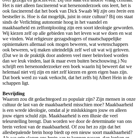
Het is niet alleen fascinerend wat hersenonderzoek ons leert, het is
ook fascinerend dat het boek van Dick Swaab
Wij zijn ons brein
een
bestseller is. Hoe is dat mogelijk, juist in onze cultuur? Bij ons staat
sinds de Verlichting autonomie hoog in het vaandel en
maakbaarheid en zelfontplooiing zijn een soort ideologie geworden.
Wij kiezen zelf op alle gebieden van het leven wat we doen en wat
we vinden. Wat religieuze gezagsdragers of maatschappelijke
opiniemakers allemaal ook mogen beweren, wat wetenschappers
ook beweren, wij maken uiteindelijk zelf wel uit wat wij geloven.
(Dat we in de praktijk door anderen veel meer beïnvloed worden
dan we leuk vinden, laat ik maar even buiten beschouwing.) Nu
schrijft een hersenonderzoeker een boek waarin hij beweert dat we
helemaal niet vrij zijn en niet zelf kiezen en geen eigen baas zijn.
Dat boek werd zo vaak verkocht, dat het zelfs bij Albert Hein in de
schappen ligt.
Bevrijding
Waarom zou dit gedachtegoed zo populair zijn? Zijn mensen in onze
cultuur de last van de maakbaarheid misschien moe? Maakbaarheid
is een wrede ideologie, omdat al je mislukkingen jouw en alleen
jouw eigen schuld zijn. Maakbaarheid is een illusie die veel
teleurstelling brengt. Dan worden we door de determinatie van ons
brein verlost van de maakbaarheid. Of zou het zo zijn dat het
allesbepalende brein hoop biedt op een nieuw soort maakbaarheid?
Als we erin slagen ons brein aan te kunnen passen, dan lonken er