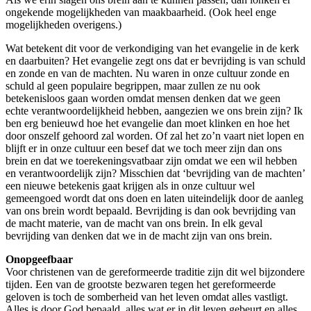
ongekende mogelijkheden van maakbaarheid. (Ook heel enge
mogelijkheden overigens.)
Wat betekent dit voor de verkondiging van het evangelie in de kerk
en daarbuiten? Het evangelie zegt ons dat er bevrijding is van schuld
en zonde en van de machten. Nu waren in onze cultuur zonde en
schuld al geen populaire begrippen, maar zullen ze nu ook
betekenisloos gaan worden omdat mensen denken dat we geen
echte verantwoordelijkheid hebben, aangezien we ons brein zijn? Ik
ben erg benieuwd hoe het evangelie dan moet klinken en hoe het
door onszelf gehoord zal worden. Of zal het zo’n vaart niet lopen en
blijft er in onze cultuur een besef dat we toch meer zijn dan ons
brein en dat we toerekeningsvatbaar zijn omdat we een wil hebben
en verantwoordelijk zijn? Misschien dat ‘bevrijding van de machten’
een nieuwe betekenis gaat krijgen als in onze cultuur wel
gemeengoed wordt dat ons doen en laten uiteindelijk door de aanleg
van ons brein wordt bepaald. Bevrijding is dan ook bevrijding van
de macht materie, van de macht van ons brein. In elk geval
bevrijding van denken dat we in de macht zijn van ons brein.
Onopgeefbaar
Voor christenen van de gereformeerde traditie zijn dit wel bijzondere
tijden. Een van de grootste bezwaren tegen het gereformeerde
geloven is toch de somberheid van het leven omdat alles vastligt.
Alles is door God bepaald, alles wat er in dit leven gebeurt en alles