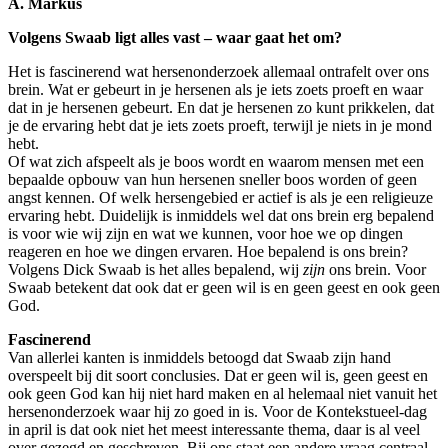
A. Markus
Volgens Swaab ligt alles vast – waar gaat het om?
Het is fascinerend wat hersenonderzoek allemaal ontrafelt over ons
brein. Wat er gebeurt in je hersenen als je iets zoets proeft en waar
dat in je hersenen gebeurt. En dat je hersenen zo kunt prikkelen, dat
je de ervaring hebt dat je iets zoets proeft, terwijl je niets in je mond
hebt.
Of wat zich afspeelt als je boos wordt en waarom mensen met een
bepaalde opbouw van hun hersenen sneller boos worden of geen
angst kennen. Of welk hersengebied er actief is als je een religieuze
ervaring hebt. Duidelijk is inmiddels wel dat ons brein erg bepalend
is voor wie wij zijn en wat we kunnen, voor hoe we op dingen
reageren en hoe we dingen ervaren. Hoe bepalend is ons brein?
Volgens Dick Swaab is het alles bepalend, wij
zijn
ons brein. Voor
Swaab betekent dat ook dat er geen wil is en geen geest en ook geen
God.
Fascinerend
Van allerlei kanten is inmiddels betoogd dat Swaab zijn hand
overspeelt bij dit soort conclusies. Dat er geen wil is, geen geest en
ook geen God kan hij niet hard maken en al helemaal niet vanuit het
hersenonderzoek waar hij zo goed in is. Voor de Kontekstueel-dag
in april is dat ook niet het meest interessante thema, daar is al veel
over gezegd en geschreven. Bij ons staat een andere vraag centraal.