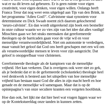
wat er na dit leven zal gebeuren. Er is geen ruimte voor eigen
creativiteit, voor eigen denken, voor eigen willen. Onlangs heeft
Franca Treur dat nog weer eens uitgelegd aan Tijs van den Brink, in
het programma ‘Adieu God?’
.
Calvinisme staat synoniem voor
determinisme en Dick Swaab noemt zich daarom gekscherend
‘neuro-calvinist’. En dan wordt uitgerekend zijn boek een bestseller
in onze cultuur waarin we zo vies zijn van het idee dat alles vastligt!
Misschien gaan we het straks meemaken dat gereformeerde
theologen op de barricaden gaan voor de vrije wil en voor
menselijke verantwoordelijkheid. Niet om autonomie te verdedigen,
maar vanuit het geloof dat God ons heeft geschapen met een wil om
als verantwoordelijke mensen te leven voor zijn aangezicht. Dat
geloof is onopgeefbaar voor christenen.
Gereformeerde theologie als de kampioen van de menselijke
vrijheid. Het kan verkeren. Dat is overigens ook weer niet zo gek,
als je bedenkt dat er in de geformeerde (scholastieke) theologie heel
veel denkwerk is besteed aan het uitspellen van hoe menselijke
vrijheid kan bestaan naast God die alles in zijn macht heeft en hoe
genade en de menselijke wil samengaan. Maar dat is op de
opiniepagina’s van onze seculiere kranten een vergeten hoofdstuk.
Hoe dan ook, het lijkt me dat hier heel wat vragen liggen waar we
op de Kontekstueeldag onze tanden in kunnen zetten.