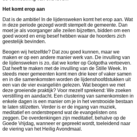
Het komt erop aan
d
Dat is de ambitie! In de lijdensweken komt het erop aan. Wat
in deze periode gezegd wordt stempelt de gemeente. Dan
moet je als voorganger alle zeilen bijzetten, bidden om een
dag.
goed woord en enig besef hebben waar de hoorders zich
geestelijk bevinden.
ie
Beogen wij hetzelfde? Dat zou goed kunnen, maar we
maken er op een andere manier werk van. De invulling van
de lijdensweken is zo, dat we korter op Golgotha vertoeven.
Dat heeft te maken met de invulling van de Stille Week. In
ag.
steeds meer gemeenten komt men drie keer of vaker samen
en in die samenkomsten worden de lijdenshoofdstukken uit
een van de vier evangeliën gelezen. Wat beogen we met
deze groeiende praktijk? Voor mezelf sprekend: We zoeken
verstilling en aandacht. Een clustering van samenkomsten in
enkele dagen is een manier om je in het verstrooide bestaan
te laten stilzetten. Verder is er de ingang van muziek,
meditatief en onderstrepend wat de evangelisten ons
ng
zeggen. De overdenkingen zijn meditatief, behalve op de
Goede Vrijdag, wanneer er gepreekt wordt, toeleidend naar
ntepredikant
de viering van het Heilig Avondmaal.