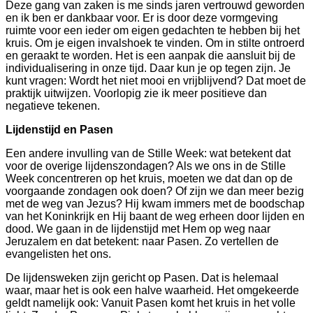
Deze gang van zaken is me sinds jaren vertrouwd geworden
en ik ben er dankbaar voor. Er is door deze vormgeving
ruimte voor een ieder om eigen gedachten te hebben bij het
kruis. Om je eigen invalshoek te vinden. Om in stilte ontroerd
en geraakt te worden. Het is een aanpak die aansluit bij de
individualisering in onze tijd. Daar kun je op tegen zijn. Je
ouwd
kunt vragen: Wordt het niet mooi en vrijblijvend? Dat moet de
t
praktijk uitwijzen. Voorlopig zie ik meer positieve dan
negatieve tekenen.
Lijdenstijd en Pasen
nlopende
Een andere invulling van de Stille Week: wat betekent dat
jk
voor de overige lijdenszondagen? Als we ons in de Stille
Week concentreren op het kruis, moeten we dat dan op de
gen.
voorgaande zondagen ook doen? Of zijn we dan meer bezig
met de weg van Jezus? Hij kwam immers met de boodschap
van het Koninkrijk en Hij baant de weg erheen door lijden en
elijke
dood. We gaan in de lijdenstijd met Hem op weg naar
ormeerde
Jeruzalem en dat betekent: naar Pasen. Zo vertellen de
n,
evangelisten het ons.
De lijdensweken zijn gericht op Pasen. Dat is helemaal
waar, maar het is ook een halve waarheid. Het omgekeerde
geldt namelijk ook: Vanuit Pasen komt het kruis in het volle
ant,