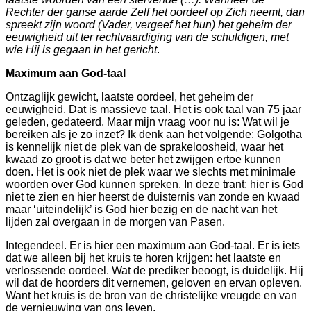
ormde
Rechter der ganse aarde Zelf het oordeel op Zich neemt, dan
spreekt zijn woord (Vader, vergeef het hun) het geheim der
ormeerde
eeuwigheid uit ter rechtvaardiging van de schuldigen, met
emeenten
wie Hij is gegaan in het gericht
.
n
Maximum aan God-taal
Ontzaglijk gewicht, laatste oordeel, het geheim der
n
eeuwigheid. Dat is massieve taal. Het is ook taal van 75 jaar
geleden, gedateerd. Maar mijn vraag voor nu is: Wat wil je
bereiken als je zo inzet? Ik denk aan het volgende: Golgotha
is kennelijk niet de plek van de sprakeloosheid, waar het
ten
kwaad zo groot is dat we beter het zwijgen ertoe kunnen
doen. Het is ook niet de plek waar we slechts met minimale
woorden over God kunnen spreken. In deze trant: hier is God
d
niet te zien en hier heerst de duisternis van zonde en kwaad
maar ‘uiteindelijk’ is God hier bezig en de nacht van het
lijden zal overgaan in de morgen van Pasen.
erdag
Integendeel. Er is hier een maximum aan God-taal. Er is iets
dat we alleen bij het kruis te horen krijgen: het laatste en
verlossende oordeel. Wat de prediker beoogt, is duidelijk. Hij
e
wil dat de hoorders dit vernemen, geloven en ervan opleven.
ag
Want het kruis is de bron van de christelijke vreugde en van
de vernieuwing van ons leven.