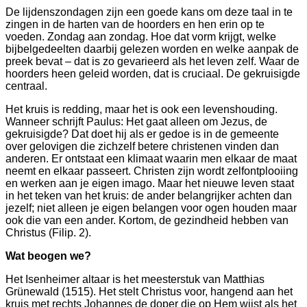
De lijdenszondagen zijn een goede kans om deze taal in te
zingen in de harten van de hoorders en hen erin op te
voeden. Zondag aan zondag. Hoe dat vorm krijgt, welke
bijbelgedeelten daarbij gelezen worden en welke aanpak de
preek bevat – dat is zo gevarieerd als het leven zelf. Waar de
nte
hoorders heen geleid worden, dat is cruciaal. De gekruisigde
uceerde,
centraal.
Het kruis is redding, maar het is ook een levenshouding.
ang
Wanneer schrijft Paulus: Het gaat alleen om Jezus, de
gekruisigde? Dat doet hij als er gedoe is in de gemeente
over gelovigen die zichzelf betere christenen vinden dan
nszondagen
anderen. Er ontstaat een klimaat waarin men elkaar de maat
neemt en elkaar passeert. Christen zijn wordt zelfontplooiing
en werken aan je eigen imago. Maar het nieuwe leven staat
in het teken van het kruis: de ander belangrijker achten dan
gen
jezelf; niet alleen je eigen belangen voor ogen houden maar
ook die van een ander. Kortom, de gezindheid hebben van
Christus (Filip. 2).
gdagentijd.
Wat beogen we?
ormeerde
Het Isenheimer altaar is het meesterstuk van Matthias
Grünewald (1515). Het stelt Christus voor, hangend aan het
kruis met rechts Johannes de doper die op Hem wijst als het