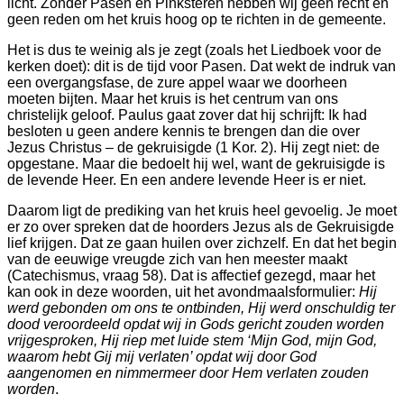
licht. Zonder Pasen en Pinksteren hebben wij geen recht en
nd
geen reden om het kruis hoog op te richten in de gemeente.
nte
Het is dus te weinig als je zegt (zoals het Liedboek voor de
kerken doet): dit is de tijd voor Pasen. Dat wekt de indruk van
een overgangsfase, de zure appel waar we doorheen
moeten bijten. Maar het kruis is het centrum van ons
szondagen,
christelijk geloof. Paulus gaat zover dat hij schrijft:
Ik had
besloten u geen andere kennis te brengen dan die over
Jezus Christus – de gekruisigde (1 Kor. 2).
Hij zegt niet: de
opgestane. Maar die bedoelt hij wel, want de gekruisigde is
de levende Heer. En een andere levende Heer is er niet.
Daarom ligt de prediking van het kruis heel gevoelig. Je moet
en
er zo over spreken dat de hoorders Jezus als de Gekruisigde
lief krijgen. Dat ze gaan huilen over zichzelf. En dat het begin
van de eeuwige vreugde zich van hen meester maakt
e
(Catechismus, vraag 58). Dat is affectief gezegd, maar het
ag
kan ook in deze woorden, uit het avondmaalsformulier:
Hij
werd gebonden om ons te ontbinden, Hij werd onschuldig ter
dood veroordeeld opdat wij in Gods gericht zouden worden
vrijgesproken, Hij riep met luide stem ‘Mijn God, mijn God,
ag.
waarom hebt Gij mij verlaten’ opdat wij door God
aangenomen en nimmermeer door Hem verlaten zouden
worden
.
dering