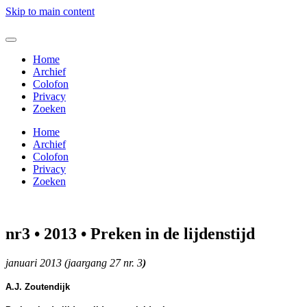
Skip to main content
p
Home
Archief
Colofon
Privacy
nken
Zoeken
Home
Archief
Colofon
heen
Privacy
Zoeken
oekjes
nr3 • 2013 • Preken in de lijdenstijd
enst
januari 2013 (jaargang 27 nr. 3
)
A.J. Zoutendijk