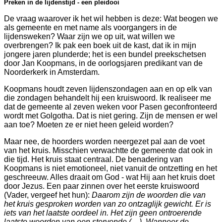
Preken in de lijdenstijd - een pleidooi
De vraag waarover ik het wil hebben is deze: Wat beogen we
als gemeente en met name als voorgangers in de
lijdensweken? Waar zijn we op uit, wat willen we
.
overbrengen? Ik pak een boek uit de kast, dat ik in mijn
jongere jaren plunderde; het is een bundel preekschetsen
door Jan Koopmans, in de oorlogsjaren predikant van de
en
Noorderkerk in Amsterdam.
ukt.)
Koopmans houdt zeven lijdenszondagen aan en op elk van
die zondagen behandelt hij een kruiswoord. Ik realiseer me
dat de gemeente al zeven weken voor Pasen geconfronteerd
wordt met Golgotha. Dat is niet gering. Zijn de mensen er wel
e
aan toe? Moeten ze er niet heen geleid worden?
f,
Maar nee, de hoorders worden neergezet pal aan de voet
van het kruis. Misschien verwachtte de gemeente dat ook in
kant
die tijd. Het kruis staat centraal. De benadering van
Koopmans is niet emotioneel, niet vanuit de ontzetting en het
geschreeuw. Alles draait om God - wat Hij aan het kruis doet
f
door Jezus. Een paar zinnen over het eerste kruiswoord
(Vader, vergeef het hun):
Daarom zijn de woorden die van
en
het kruis gesproken worden van zo ontzaglijk gewicht. Er is
iets van het laatste oordeel in. Het zijn geen ontroerende
laatste woorden van een stervende (…). Wanneer de