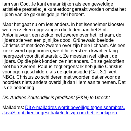
naar-
lam van God. Je kunt ernaar kijken als een geweldige
artistieke prestatie; je kunt erdoor geraakt worden omdat het
lijden van de gekruisigde je ziel beroert.
Maar het gaat nu om iets anders. In het Isenheimer klooster
werden zieken opgevangen die leden aan het Sint-
n
Antoniusvuur, een ziekte met zweren over het lichaam, de
lijders stierven een pijnlijke dood. Grünewald beeldde
Christus af met deze zweren over zijn hele lichaam. Als een
g
zieke werd opgenomen, werd hij eerst een kwartier lang
neergezet voor dit altaarstuk. Ze moesten wel kijken, de
lijders. Op die plek konden ze niet anders. En ze geloofden
met hun zweren. Paulus zegt ergens: Ik heb jullie Christus
voor ogen geschilderd als de gekruisigde (Gal.
3:1, vert.
NBG). Christus zo schilderen met woorden dat er voor de
.Tot
hoorders niets anders overblijft dan Hem aan te nemen. Dat
is de bedoeling.
uctie
Ds. Andries Zoutendijk is predikant (PKN) te Utrecht
ake
Mailadres:
Dit e-mailadres wordt beveiligd tegen spambots.
JavaScript dient ingeschakeld te zijn om het te bekijken.