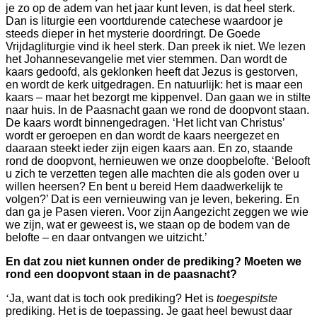
je zo op de adem van het jaar kunt leven, is dat heel sterk.
Dan is liturgie een voortdurende catechese waardoor je
steeds dieper in het mysterie doordringt. De Goede
Vrijdagliturgie vind ik heel sterk. Dan preek ik niet. We lezen
het Johannesevangelie met vier stemmen. Dan wordt de
kaars gedoofd, als geklonken heeft dat Jezus is gestorven,
en wordt de kerk uitgedragen. En natuurlijk: het is maar een
kaars – maar het bezorgt me kippenvel. Dan gaan we in stilte
naar huis. In de Paasnacht gaan we rond de doopvont staan.
De kaars wordt binnengedragen. ‘Het licht van Christus’
wordt er geroepen en dan wordt de kaars neergezet en
daaraan steekt ieder zijn eigen kaars aan. En zo, staande
rond de doopvont, hernieuwen we onze doopbelofte. ‘Belooft
u zich te verzetten tegen alle machten die als goden over u
willen heersen? En bent u bereid Hem daadwerkelijk te
volgen?’ Dat is een vernieuwing van je leven, bekering. En
dan ga je Pasen vieren. Voor zijn Aangezicht zeggen we wie
we zijn, wat er geweest is, we staan op de bodem van de
belofte – en daar ontvangen we uitzicht.’
En dat zou niet kunnen onder de prediking? Moeten we
rond een doopvont staan in de paasnacht?
‘
Ja, want dat is toch ook prediking? Het is
toegespitste
prediking. Het is de toepassing. Je gaat heel bewust daar