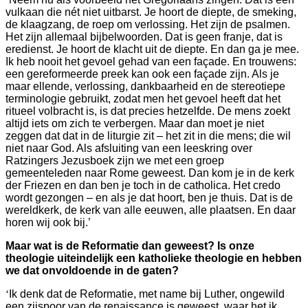
vulkaan die nét niet uitbarst. Je hoort de diepte, de smeking,
de klaagzang, de roep om verlossing. Het zijn de psalmen.
Het zijn allemaal bijbelwoorden. Dat is geen franje, dat is
eredienst. Je hoort de klacht uit de diepte. En dan ga je mee.
Ik heb nooit het gevoel gehad van een façade. En trouwens:
een gereformeerde preek kan ook een façade zijn. Als je
maar ellende, verlossing, dankbaarheid en de stereotiepe
terminologie gebruikt, zodat men het gevoel heeft dat het
ritueel volbracht is, is dat precies hetzelfde. De mens zoekt
altijd iets om zich te verbergen. Maar dan moet je niet
zeggen dat dat in de liturgie zit – het zit in die mens; die wil
niet naar God. Als afsluiting van een leeskring over
Ratzingers Jezusboek zijn we met een groep
gemeenteleden naar Rome geweest. Dan kom je in de kerk
der Friezen en dan ben je toch in de catholica. Het credo
wordt gezongen – en als je dat hoort, ben je thuis. Dat is de
wereldkerk, de kerk van alle eeuwen, alle plaatsen. En daar
horen wij ook bij.’
Maar wat is de Reformatie dan geweest? Is onze
theologie uiteindelijk een katholieke theologie en hebben
we dat onvoldoende in de gaten?
‘
Ik denk dat de Reformatie, met name bij Luther, ongewild
een zijspoor van de renaissance is geweest, waar het ik