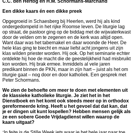
C.C. den Hertog en H.M. Schormans-Marchand
Een dikke kaars én een dikke preek
Opgegroeid in Schaesberg bij Heerlen, werd hij als kind
ondergedompeld in het rijke Roomse leven. De liturgie lag
op straat, de pastoor ging op de biddag met de wijwaterkwast
door de velden om te zegenen en de kerk was altijd open.
Want daar was het tabernakel en daar woonde de Heer. De
hele klas ging te biecht en maar liefst acht jongens uit zijn
klas wilden priester worden. Hij ook. Op het seminarie echter
ontdekte hij hoe de macht die de geestelijkheid had misbruikt
kon worden. Hij brak ermee. Inmiddels al vele jaren
predikant binnen de PKN, maar in zijn hart – juist als het om
liturgie gaat – nog door en door katholiek. Een gesprek met
Peter Schormans.
We zien de behoefte om meer te doen met elementen uit
de klassieke katholieke liturgie. Je ziet het in het
Dienstboek en het komt ook steeds meer op in orthodox
gereformeerde kring. Heeft u het gevoel dat dat kan, dat
je er dingen uit kunt lospellen? Hebben mensen gelijk als
ze een sobere Goede Vrijdagdienst willen waarop de
kaars uitgaat?
‘
In feite is de Stille Week iets waar je het hele jaar naar toe