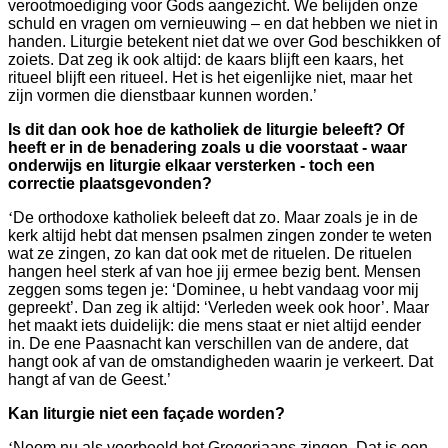
verootmoediging voor Gods aangezicht. We belijden onze
schuld en vragen om vernieuwing – en dat hebben we niet in
handen. Liturgie betekent niet dat we over God beschikken of
zoiets. Dat zeg ik ook altijd: de kaars blijft een kaars, het
ritueel blijft een ritueel. Het is het eigenlijke niet, maar het
zijn vormen die dienstbaar kunnen worden.’
Is dit dan ook hoe de katholiek de liturgie beleeft? Of
heeft er in de benadering zoals u die voorstaat - waar
onderwijs en liturgie elkaar versterken - toch een
correctie plaatsgevonden?
‘
De orthodoxe katholiek beleeft dat zo. Maar zoals je in de
kerk altijd hebt dat mensen psalmen zingen zonder te weten
wat ze zingen, zo kan dat ook met de rituelen. De rituelen
hangen heel sterk af van hoe jij ermee bezig bent. Mensen
zeggen soms tegen je: ‘Dominee, u hebt vandaag voor mij
gepreekt’. Dan zeg ik altijd: ‘Verleden week ook hoor’. Maar
het maakt iets duidelijk: die mens staat er niet altijd eender
in. De ene Paasnacht kan verschillen van de andere, dat
hangt ook af van de omstandigheden waarin je verkeert. Dat
hangt af van de Geest.’
Kan liturgie niet een façade worden?
‘
Neem nu als voorbeeld het Gregoriaans zingen. Dat is een