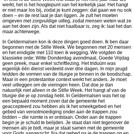
werkt, het is het hoogtepunt van het kerkelijk jaar. Het hangt
er niet maar los bij, zodat je kunt zeggen: dat gaan we nu ook
doen – en de rest laat je dan liggen. Je zult het moeten
omgeven met zorgvuldige uitleg, zodat mensen weten wat ze
aan het doen zijn. Als dat niet haalbaar is, zeg ik: laat het dan
maar achterwege.
In Geldermalsen kon ik deze dingen goed doen. Ik ben daar
begonnen met de Stille Week. We begonnen met 20 mensen
en het eindigde met 110 toen ik wegging. We volgden de
klassieke orde: Witte Donderdag avondmaal, Goede Vrijdag
geen preek, maar enkel schriftlezing. Het triduüm was
eigenlijk één dienst verdeeld over drie dagen. In mijn jeugd
leidden de vormen van de liturgie je binnen in de boodschap.
Maar in een protestantse context werkt het anders. Je moet
veel uitleggen om de vieringen heen. Dat doe je dan
natuurlijk niet alleen in de Stille Week. Het hangt af van de
liturgie die je op zondag hebt. In Geldermalsen was het op
een bepaald moment zover dat de gemeente het
geaccepteerd zou hebben als ik het smeekgebed en het
gebed van verootmoediging onder aan de trappen zou
bidden – die ruimte is er ontstaan. Onder aan de trappen
begin je je schuld te belijden. Je staat dan niet tegenover de
mensen als je bidt, maar je staat samen met de gemeente
voor Gods aangezicht. Na dat gebed ga je de trappen op en