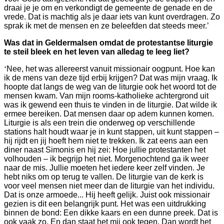
draai je je om en verkondigt de gemeente de genade en de
vrede. Dat is machtig als je daar iets van kunt overdragen. Zo
sprak ik met de mensen en ze beleefden dat steeds meer.’
Was dat in Geldermalsen omdat de protestantse liturgie
te steil bleek en het leven van alledag te leeg liet?
‘
Nee, het was allereerst vanuit missionair oogpunt. Hoe kan
ik de mens van deze tijd erbij krijgen? Dat was mijn vraag. Ik
hoopte dat langs de weg van de liturgie ook het woord tot de
mensen kwam. Van mijn rooms-katholieke achtergrond uit
was ik gewend een thuis te vinden in de liturgie. Dat wilde ik
ermee bereiken. Dat mensen daar op adem kunnen komen.
Liturgie is als een trein die onderweg op verschillende
stations halt houdt waar je in kunt stappen, uit kunt stappen –
hij rijdt en jij hoeft hem niet te trekken. Ik zat eens aan een
diner naast Simonis en hij zei: Hoe jullie protestanten het
volhouden – ik begrijp het niet. Morgenochtend ga ik weer
naar de mis. Jullie moeten het iedere keer zelf vinden. Je
hebt niks om op terug te vallen. De liturgie van de kerk is
voor veel mensen niet meer dan de liturgie van het individu.
Dat is onze armoede... Hij heeft gelijk. Juist ook missionair
gezien is dit een belangrijk punt. Het was een uitdrukking
binnen de bond: Een dikke kaars en een dunne preek. Dat is
ook vaak zo. En dan staat het mij ook tegen. Dan wordt het