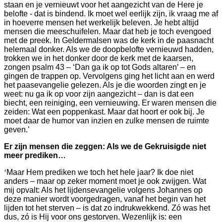
staan en je vernieuwt voor het aangezicht van de Here je
belofte - dat is bindend. Ik moet wel eerlijk zijn, ik vraag me af
in hoeverre mensen het werkelijk beleven. Je hebt altijd
mensen die meeschuifelen. Maar dat heb je toch evengoed
met de preek. In Geldermalsen was de kerk in de paasnacht
helemaal donker. Als we de doopbelofte vernieuwd hadden,
trokken we in het donker door de kerk met de kaarsen,
zongen psalm 43 – ‘Dan ga ik op tot Gods altaren’ – en
gingen de trappen op. Vervolgens ging het licht aan en werd
het paasevangelie gelezen. Als je die woorden zingt en je
weet: nu ga ik op voor zijn aangezicht – dan is dat een
biecht, een reiniging, een vernieuwing. Er waren mensen die
zeiden: Wat een poppenkast. Maar dat hoort er ook bij. Je
moet daar de humor van inzien en zulke mensen de ruimte
geven.’
Er zijn mensen die zeggen: Als we de Gekruisigde niet
meer prediken…
‘
Maar Hem prediken we toch het hele jaar? Ik doe niet
anders – maar op zeker moment moet je ook zwijgen. Wat
mij opvalt: Als het lijdensevangelie volgens Johannes op
deze manier wordt voorgedragen, vanaf het begin van het
lijden tot het sterven – is dat zo indrukwekkend. Zó was het
dus, zó is Hij voor ons gestorven. Wezenlijk is: een