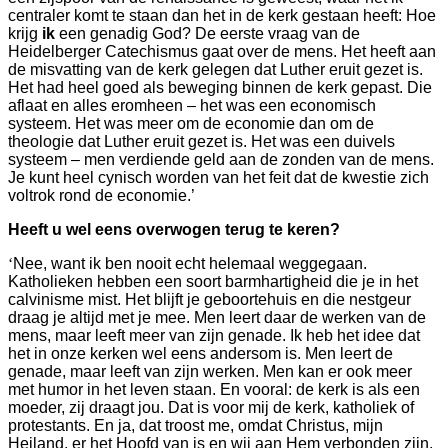
centraler komt te staan dan het in de kerk gestaan heeft: Hoe
krijg
ik
een genadig God? De eerste vraag van de
Heidelberger Catechismus gaat over de mens. Het heeft aan
de misvatting van de kerk gelegen dat Luther eruit gezet is.
Het had heel goed als beweging binnen de kerk gepast. Die
aflaat en alles eromheen – het was een economisch
systeem. Het was meer om de economie dan om de
theologie dat Luther eruit gezet is. Het was een duivels
systeem – men verdiende geld aan de zonden van de mens.
Je kunt heel cynisch worden van het feit dat de kwestie zich
voltrok rond de economie.’
Heeft u wel eens overwogen terug te keren?
‘
Nee, want ik ben nooit echt helemaal weggegaan.
Katholieken hebben een soort barmhartigheid die je in het
calvinisme mist. Het blijft je geboortehuis en die nestgeur
draag je altijd met je mee. Men leert daar de werken van de
mens, maar leeft meer van zijn genade. Ik heb het idee dat
het in onze kerken wel eens andersom is. Men leert de
genade, maar leeft van zijn werken. Men kan er ook meer
met humor in het leven staan. En vooral: de kerk is als een
moeder, zij draagt jou. Dat is voor mij de kerk, katholiek of
protestants. En ja, dat troost me, omdat Christus, mijn
Heiland, er het Hoofd van is en wij aan Hem verbonden zijn.