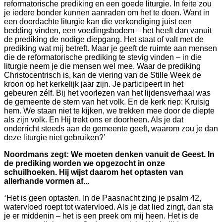
reformatorische prediking en een goede liturgie. In feite zou
je iedere bonder kunnen aanraden om het te doen. Want in
een doordachte liturgie kan die verkondiging juist een
bedding vinden, een voedingsbodem – het heeft dan vanuit
de prediking de nodige diepgang. Het staat of valt met de
prediking wat mij betreft. Maar je geeft de ruimte aan mensen
die de reformatorische prediking te stevig vinden – in die
liturgie neem je die mensen wel mee. Waar de prediking
Christocentrisch is, kan de viering van de Stille Week de
kroon op het kerkelijk jaar zijn. Je participeert in het
gebeuren zélf. Bij het voorlezen van het lijdensverhaal was
de gemeente de stem van het volk. En de kerk riep: Kruisig
hem. We staan niet te kijken, we trekken mee door de diepte
als zijn volk. En Hij trekt ons er doorheen. Als je dat
onderricht steeds aan de gemeente geeft, waarom zou je dan
deze liturgie niet gebruiken?’
Noordmans zegt: We moeten denken vanuit de Geest. In
de prediking worden we opgezocht in onze
schuilhoeken. Hij wijst daarom het optasten van
allerhande vormen af...
‘
Het is geen optasten. In de Paasnacht zing je psalm 42,
watervloed roept tot watervloed. Als je dat lied zingt, dan sta
je er middenin – het is een preek om mij heen. Het is de