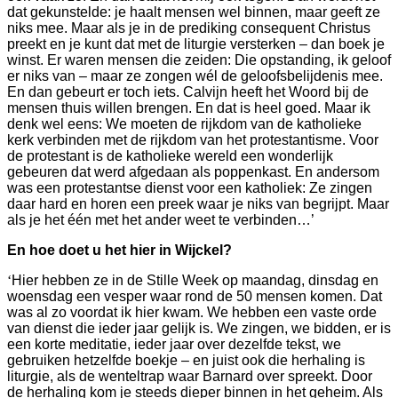
dat gekunstelde: je haalt mensen wel binnen, maar geeft ze
niks mee. Maar als je in de prediking consequent Christus
preekt en je kunt dat met de liturgie versterken – dan boek je
winst. Er waren mensen die zeiden: Die opstanding, ik geloof
er niks van – maar ze zongen wél de geloofsbelijdenis mee.
En dan gebeurt er toch iets. Calvijn heeft het Woord bij de
mensen thuis willen brengen. En dat is heel goed. Maar ik
denk wel eens: We moeten de rijkdom van de katholieke
kerk verbinden met de rijkdom van het protestantisme. Voor
de protestant is de katholieke wereld een wonderlijk
gebeuren dat werd afgedaan als poppenkast. En andersom
was een protestantse dienst voor een katholiek: Ze zingen
daar hard en horen een preek waar je niks van begrijpt. Maar
als je het één met het ander weet te verbinden…’
En hoe doet u het hier in Wijckel?
‘
Hier hebben ze in de Stille Week op maandag, dinsdag en
woensdag een vesper waar rond de 50 mensen komen. Dat
was al zo voordat ik hier kwam. We hebben een vaste orde
van dienst die ieder jaar gelijk is. We zingen, we bidden, er is
een korte meditatie, ieder jaar over dezelfde tekst, we
gebruiken hetzelfde boekje – en juist ook die herhaling is
liturgie, als de wenteltrap waar Barnard over spreekt. Door
de herhaling kom je steeds dieper binnen in het geheim. Als