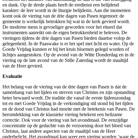
en dank. Op de derde plaats heeft de eredienst een belijdend
karakter: de leer wordt in de liturgie belijdenis. Aan die momenten
komt ook de viering van de drie dagen van Pasen tegemoet: de
gemeente is werkelijk betrokken bij wat in de kerk gevierd wordt.
De moderne mens is gevoeliger geworden voor het ritueel dat
nte
instrumenten aanreikt om de eigen betrokkenheid te beleven. De
uceerde,
vieringen tijdens de drie dagen van Pasen bieden daartoe volop de
gelegenheid. In de Paaswake is er het spel met licht en water. Op de
Goede Vrijdag kunnen er bij het kruis bloemen gelegd worden of
ang
lichtjes aangestoken. Op de avond van de Witte Donderdag en in de
viering op de late avond van de Stille Zaterdag wordt de maaltijd
van de Heer gevierd.
nszondagen
Evaluatie
Het belang van de viering van de drie dagen van Pasen is dat de
gen
samenhang van het lijden en sterven van Christus en zijn opstanding
beter bewaard wordt. De traditie die vanaf de eerste lijdenszondag
tot en met Goede Vrijdag in de verkondiging stil stond bij het lijden
gdagentijd.
en de dood van Christus had moeite met de betekenis van Pasen. De
herontdekking van de klassieke viering betekent een heilzame
correctie. Ook voor de viering van het avondmaal. De eenzijdige
ormeerde
concentratie op de gedachte van de verzoening door het bloed van
Christus, laat andere aspecten van de maaltijd van de Heer
onderbelicht. Het avondmaal kan weer een viering worden ‘waar de