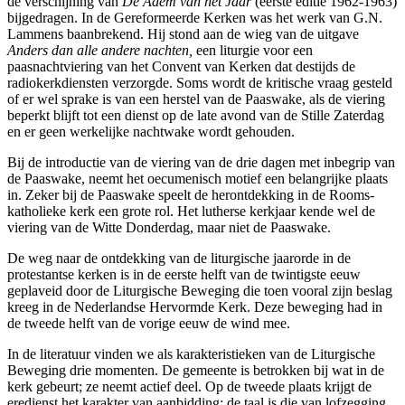
de verschijning van
De Adem van het Jaar
(eerste editie 1962-1963)
nd
bijgedragen. In de Gereformeerde
Kerken was het werk van G.N.
Lammens baanbrekend. Hij
stond aan de wieg van de uitgave
nte
Anders dan alle andere nachten,
een liturgie voor een
paasnachtviering van het Convent van Kerken dat destijds de
radiokerkdiensten verzorgde. Soms wordt de kritische vraag gesteld
of er wel sprake is van een herstel van de Paaswake, als de viering
szondagen,
beperkt blijft tot een dienst op de late avond van de Stille Zaterdag
en er geen werkelijke nachtwake wordt gehouden.
Bij de introductie van de vie
ring van de drie dagen met inbegrip van
de Paaswake, neemt het oecumenisch motief een belangrijke plaats
in. Zeker bij de Paaswake speelt de herontdekking in de Rooms-
katholieke kerk een grote rol. Het lutherse kerkjaar kende wel de
en
viering van de Witte Donderdag, maar niet de Paaswake.
De weg naar de ontdekking van de liturgische jaarorde in de
e
protestantse kerken is in de eerste helft van de twintigste eeuw
ag
geplaveid door de Liturgische Beweging die toen vooral zijn beslag
kreeg in de Nederlandse Hervormde Kerk. Deze beweging had in
de tweede helft van de vorige eeuw de wind mee.
ag.
In de literatuur vinden we als karakteristieken van de Liturgische
Beweging drie momenten. De gemeente is betrokken bij wat in de
kerk gebeurt; ze neemt actief deel. Op de tweede plaats krijgt de
dering
eredienst het karakter van aanbidding; de taal is die van lofzegging