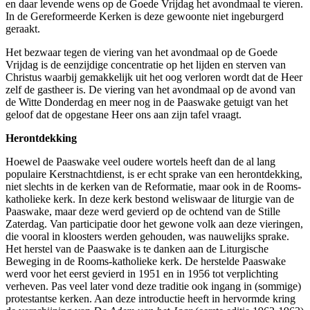
en daar levende wens op de Goede Vrijdag het avondmaal te vieren.
In de Gereformeerde Kerken is deze gewoonte niet ingeburgerd
geraakt.
Het bezwaar tegen de viering van het avondmaal op de Goede
Vrijdag is de eenzijdige concentratie op het lijden en sterven van
ouwd
Christus waarbij gemakkelijk uit het oog verloren wordt dat de Heer
t
zelf de gastheer is. De viering van het avondmaal op de avond van
de Witte Donderdag en meer nog in de Paaswake getuigt van het
geloof dat de opgestane Heer ons aan zijn tafel vraagt.
Herontdekking
nlopende
jk
Hoewel de Paaswake veel oudere wortels heeft dan de al lang
populaire Kerstnachtdienst, is er echt sprake van een herontdekking,
gen.
niet slechts in de kerken van de Reformatie, maar ook in de Rooms-
katholieke kerk. In deze kerk bestond weliswaar de liturgie van de
Paaswake, maar deze werd gevierd op de ochtend van de Stille
elijke
Zaterdag. Van participatie door het gewone volk aan deze vieringen,
ormeerde
die vooral in kloosters werden gehouden, was nauwelijks sprake.
n,
Het herstel van de Paaswake is te danken aan de Liturgische
Beweging in de Rooms-katholieke kerk. De h
erstelde Paaswake
werd voor het eerst gevierd in 1951 en in 1956 tot verplichting
verheven. Pas veel later vond deze traditie ook ingang in (sommige)
protestantse kerken. Aan deze introductie heeft in hervormde kring
ant,