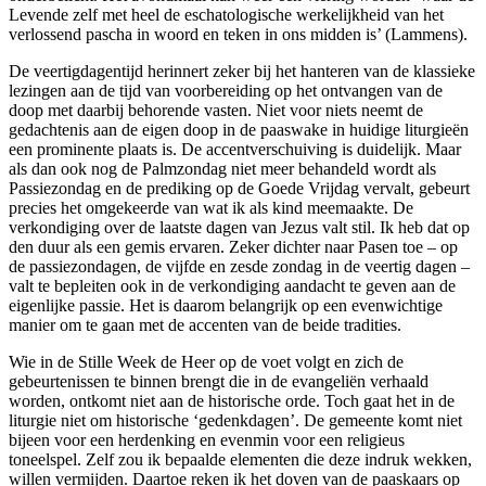
naar-
Levende zelf met heel de eschatologische werkelijkheid van het
verlossend pascha in woord en teken in ons midden is’ (Lammens).
De veertigdagentijd herinnert zeker bij het hanteren van de klassieke
lezingen aan de tijd van voorbereiding op het ontvangen van de
doop met daarbij behorende vasten. Niet voor niets neemt de
n
gedachtenis aan de eigen doop in de paaswake in huidige liturgieën
een prominente plaats is. De accentverschuiving is duidelijk. Maar
als dan ook nog de Palmzondag niet meer behandeld wordt als
g
Passiezondag en de prediking op de Goede Vrijdag vervalt, gebeurt
precies het omgekeerde van wat ik als kind meemaakte. De
verkondiging over de laatste dagen van Jezus valt stil. Ik heb dat op
den duur als een gemis ervaren. Zeker dichter naar Pasen toe – op
de passiezondagen, de vijfde en zesde zondag in de veertig dagen –
valt te bepleiten ook in de verkondiging aandacht te geven aan de
.Tot
eigenlijke passie. Het is daarom belangrijk op een evenwichtige
manier om te gaan met de accenten van de beide tradities.
uctie
Wie in de Stille Week de Heer op de voet volgt en zich de
gebeurtenissen te binnen brengt die in de evangeliën verhaald
ake
worden, ontkomt niet aan de historische orde. Toch gaat het in de
liturgie niet om historische ‘gedenkdagen’. De gemeente komt niet
bijeen voor een herdenking en evenmin voor een religieus
toneelspel. Zelf zou ik bepaalde elementen die deze indruk wekken,
willen vermijden. Daartoe reken ik het doven van de paaskaars op