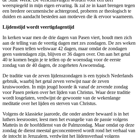
ormde
weerspiegeld in mijn eigen ervaring. Ik zal ze in kaart brengen tegen
een bredere oecumenische achtergrond, proberen ze theologisch te
ormeerde
duiden en aandacht besteden aan motieven die ik ervoor waarneem.
emeenten
Lijdenstijd wordt veertigdagentijd
n
In kerken waar men de drie dagen van Pasen viert, houdt men zich
aan de telling van de veertig dagen met zes zondagen. De zes weken
n
voor Pasen tellen weliswaar 42 dagen, maar omdat de zondagen
geen vastendagen zijn, blijven er 36 dagen over. Om aan het getal
40 te komen begin je te tellen op de woensdag voor de eerste
zondag van de 40 dagen, de zogeheten Aswoensdag.
ten
De traditie van de zeven lijdenszondagen is een typisch Nederlands
gebruik, waarbij het getal zeven verwijst naar de zeven
d
kruiswoorden. In mijn jeugd hoorde ik vanaf de zevende zondag
voor Pasen preken over het lijden van Christus. Waar deze traditie
wordt losgelaten, verdwijnt de gewoonte van de wekenlange
meditatie over het lijden en sterven van Christus.
erdag
Volgens de klassieke jaarorde, die onder andere bewaard is in het
luthers leesrooster, leest men het evangelie van de passie volgens
e
Matteüs in de hoofddienst van de Palmzondag. Maar omdat op deze
ag
zondag de dienst meestal geconcentreerd wordt rond het verhaal van
de intocht in Jeruzalem, verdwijnt het lijdensverhaal volgens