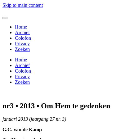
Skip to main content
p
Home
Archief
Colofon
Privacy
nken
Zoeken
Home
Archief
Colofon
heen
Privacy
Zoeken
oekjes
nr3 • 2013 • Om Hem te gedenken
enst
januari 2013 (jaargang 27 nr. 3)
G.C. van de Kamp