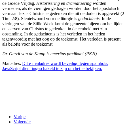
de Goede Vrijdag.
Historisering
en
dramatisering
worden
en.
vermeden, als de vieringen gedragen worden door het apostolisch
vermaan Jezus Christus te gedenken die uit de doden is opgewekt (2
Tim. 2:8). Sleutelwoord voor de liturgie is
gedachtenis.
In de
ie
vieringen van de Stille Week komt de gemeente bijeen om het lijden
en sterven van Christus te gedenken in de eenheid met zijn
opstanding. In de gedachtenis is het verleden in het heden
tegenwoordig met het oog op de toekomst. Het verleden is present
huivingen
als belofte voor de toekomst.
ien
Dr. Gerrit van de Kamp is emeritus predikant (PKN).
ende
Mailadres:
Dit e-mailadres wordt beveiligd tegen spambots.
JavaScript dient ingeschakeld te zijn om het te bekijken.
n
kking
Vorige
g
Volgende