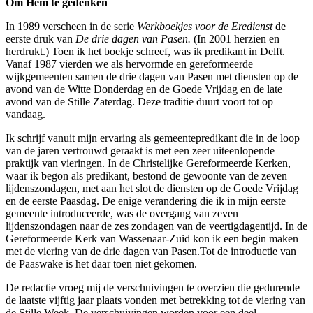
Om Hem te gedenken
In 1989 verscheen in de serie
Werkboekjes voor de Eredienst
de
eerste druk van
De drie dagen van Pasen.
(In 2001 herzien en
herdrukt.) Toen ik het boekje schreef, was ik predikant in Delft.
.
Vanaf 1987 vierden we als hervormde en gereformeerde
wijkgemeenten samen de drie dagen van Pasen met diensten op de
avond van de Witte Donderdag en de Goede Vrijdag en de late
en
avond van de Stille Zaterdag. Deze traditie duurt voort tot op
vandaag.
ukt.)
Ik schrijf vanuit mijn ervaring als gemeentepredikant die in de loop
van de jaren vertrouwd geraakt is met een zeer uiteenlopende
praktijk van vieringen. In de Christelijke Gereformeerde K
erken,
e
waar ik
begon als predikant, bestond de gewoonte van de zeven
f,
lijdenszondagen, met aan het slot de diensten op de Goede Vrijdag
en de eerste Paasdag. De enige verandering die ik in mijn eerste
gemeente introduceerde, was de overgang van zeven
kant
lijdenszondagen naar de zes zondagen van de veertigdagentijd. In de
Gereformeerde Kerk van Wassenaar-Zuid kon ik een begin maken
met de viering van de drie dagen van Pasen.Tot de introductie van
f
de Paaswake is het daar toen niet gekomen.
en
De redactie vroeg mij de verschuivingen te overzien die gedurende
de laatste vijftig jaar plaats vonden met betrekking tot de viering
van
de Stille Week. De verschuivingen worden voor een deel