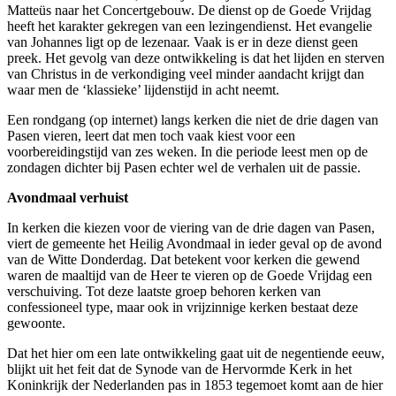
Matteüs naar het Concertgebouw. De dienst op de Goede Vrijdag
heeft het karakter gekregen van een lezingendienst. Het evangelie
d
van Johannes ligt op de lezenaar. Vaak is er in deze dienst geen
preek. Het gevolg van deze ontwikkeling is dat het lijden en sterven
van Christus in de verkondiging veel minder aandacht krijgt dan
waar men de ‘klassieke’ lijdenstijd in acht neemt.
dag.
Een rondgang (op internet) langs kerken die niet de drie dagen van
ie
Pasen vieren, leert dat men toch vaak kiest voor een
voorbereidingstijd van zes weken. In die periode leest men op de
zondagen dichter bij Pasen echter wel de verhalen uit de passie.
Avondmaal verhuist
ag.
In kerken die kiezen voor de viering van de drie dagen van Pasen,
viert de gemeente het Heilig Avondmaal in ieder geval op de avond
van de Witte Donderdag. Dat betekent voor kerken die gewend
waren de maaltijd van de Heer te vieren op de Goede Vrijdag een
verschuiving. Tot deze laatste groep behoren kerken van
confessioneel type, maar ook in vrijzinnige kerken bestaat deze
gewoonte.
ng
Dat het hier om een late ontwikkeling gaat uit de negentiende eeuw,
ntepredikant
blijkt uit het feit dat de Synode van de Hervormde Kerk in het
Koninkrijk der Nederlanden pas in 1853 tegemoet komt aan de hier