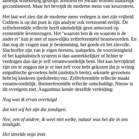
tamelijk willekeurig geshopt. Redfield en Swaab worden makkelijk
gecombineerd. Maar het bevrijdt de moderne mens van keuzestress.
Het laat wel zien dat de moderne mens verlegen is met zijn vrijheid.
Giddens is op dat punt in zijn analyse ook verrassend eerlijk. De
zelfreferentiële reflectie heeft uiteindelijk geen antwoord op
existentiële levensvragen. Het ‘waarom ben ik en waarom is de
ander er’ kun je niet of nauwelijks zelfreferentiëel beantwoorden. En
dan nog de vragen naar je bestemming, het goede en het zinvolle.
Slachtoffer zijn van je eigen hersens, taalspelen, de voorzienigheid
of het kapitalistisch systeem is dan aantrekkelijker of lichter te
verdragen dan dat je zelf verantwoordelijk bent. Het kan bevrijdend
zijn om te zeggen dat je er niet zelf voor hebt gekozen dat je weinig
empathische gevoelens hebt (autistisch brein), seksuele gevoelens
hebt bij kinderen (pedobrein) enz. Zelfreferentiële reflectie maakt
verantwoordelijk. Breinreferentiële reflectie ontschuldigt. Nieuw is
dit overigens niet. Augustinus kende dezelfde verleiding:
Nog was ik ervan overtuigd
dat niet wij het zijn die zondigen.
Nee, een of andere, ik weet niet welke, natuur was het die in ons
zondigde.
Het streelde mijn trots