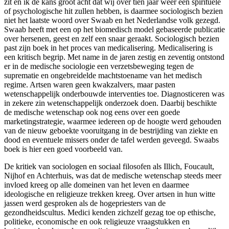
zit en ik de kans groot acht dat wij over tien jaar weer een spirituele
of psychologische hit zullen hebben, is daarmee sociologisch bezien
niet het laatste woord over Swaab en het Nederlandse volk gezegd.
Swaab heeft met een op het biomedisch model gebaseerde publicatie
over hersenen, geest en zelf een snaar geraakt. Sociologisch bezien
past zijn boek in het proces van medicalisering. Medicalisering is
een kritisch begrip. Met name in de jaren zestig en zeventig ontstond
er in de medische sociologie een verzetsbeweging tegen de
suprematie en ongebreidelde machtstoename van het medisch
regime. Artsen waren geen kwakzalvers, maar pasten
wetenschappelijk onderbouwde interventies toe. Diagnosticeren was
in zekere zin wetenschappelijk onderzoek doen. Daarbij beschikte
de medische wetenschap ook nog eens over een goede
marketingstrategie, waarmee iedereen op de hoogte werd gehouden
van de nieuw geboekte vooruitgang in de bestrijding van ziekte en
dood en eventuele missers onder de tafel werden geveegd. Swaabs
boek is hier een goed voorbeeld van.
De kritiek van sociologen en sociaal filosofen als Illich, Foucault,
Nijhof en Achterhuis, was dat de medische wetenschap steeds meer
invloed kreeg op alle domeinen van het leven en daarmee
ideologische en religieuze trekken kreeg. Over artsen in hun witte
jassen werd gesproken als de hogepriesters van de
gezondheidscultus. Medici kenden zichzelf gezag toe op ethische,
politieke, economische en ook religieuze vraagstukken en