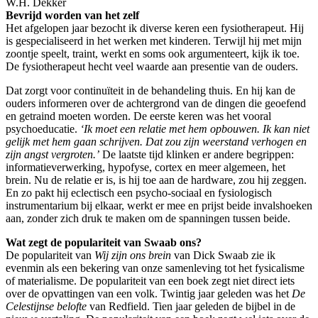
W.H. Dekker
Bevrijd worden van het zelf
Het afgelopen jaar bezocht ik diverse keren een fysiotherapeut. Hij
is gespecialiseerd in het werken met kinderen. Terwijl hij met mijn
zoontje speelt, traint, werkt en soms ook argumenteert, kijk ik toe.
De fysiotherapeut hecht veel waarde aan presentie van de ouders.
Dat zorgt voor continuïteit in de behandeling thuis. En hij kan de
ouders informeren over de achtergrond van de dingen die geoefend
en getraind moeten worden. De eerste keren was het vooral
psychoeducatie.
‘Ik moet een relatie met hem opbouwen. Ik kan niet
gelijk met hem gaan schrijven. Dat zou zijn weerstand verhogen en
zijn angst vergroten.’
De laatste tijd klinken er andere begrippen:
informatieverwerking, hypofyse, cortex en meer algemeen, het
brein. Nu de relatie er is, is hij toe aan de hardware, zou hij zeggen.
En zo pakt hij eclectisch een psycho-sociaal en fysiologisch
instrumentarium bij elkaar, werkt er mee en prijst beide invalshoeken
aan, zonder zich druk te maken om de spanningen tussen beide.
Wat zegt de populariteit van Swaab ons?
De populariteit van
Wij zijn ons brein
van Dick Swaab zie ik
evenmin als een bekering van onze samenleving tot het fysicalisme
of materialisme. De populariteit van een boek zegt niet direct iets
over de opvattingen van een volk. Twintig jaar geleden was het
De
Celestijnse belofte
van Redfield. Tien jaar geleden de bijbel in de