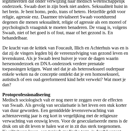
legitimeerden dat onder verwijzing naar medisch wetenschappelijk
onderzoek. Swaab doet in zijn boek niet anders. Seksualiteit huist in
het brein. Je bent homo, pedo, trans of hetero. Hetzelfde geldt voor
religie, agressie enz. Daarmee trivialiseert Swaab voortdurend
degenen die menen seksualiteit, religie of agressie als een moreel of
psychologisch vraagstuk te moeten benaderen. De vraag is, volgens
Swaab, niet of het goed is of fout, maar of het gezond is. En
behandelbaar.
De kracht van de kritiek van Foucault, Illich en Achterhuis was en is
dat zij de vingers legden bij de vereenzelviging van gezond leven en
levenskunst. Als je Swaab leest huiver je voor de dagen waarin
hersenonderzoek en DNA-onderzoek verdere prenatale
toepassingen krijgen. Want stel dat je als heteroseksueel ouderpaar
enkele weken na de conceptie ontdekt dat je een homoseksueel,
autistisch of een oud-gereformeerd kind hebt verwekt? Wat moet je
dan?
Protoprofessionalisering
Medisch sociologisch valt er nog meer te zeggen over de effecten
van Swaab. Als gevolg van secularisatie is het leven een stuk korter
van duur geworden. Een gemiddelde levensverwachting van
achtenzeventig jaar is erg kort in vergelijking met de religieuze
verwachting van eeuwig leven. Voor de geseculariseerde mens is de
druk om uit dit leven te halen wat er in zit dus sterk toegenomen.