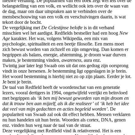
nieuwe vertaling. De populariteit van een boek zegt wel iets over de
belangstelling van een volk, en wellicht ook iets over de waan van
de dag, maar om daar uitspraken aan te verbinden over de
mensbeschouwing van een volk en verschuivingen daarin, is wat
tekort door de bocht.
De vergelijking met
De Celestijnse belofte
is in dit verband
misschien wel het aardigst. Redfields bestseller had een hoog
New
Age
karakter. Het was, volgens Wikipedia, een mix van
psychologie, spiritualiteit en een beetje filosofie. Een mens moet
zich bewust worden van zichzelf en zijn omgeving. Dan komen er
begrippen als balans, energie, afstemming, je droom waar durven
maken, je bestemming vinden,
awareness
, aura enz.
Twintig jaar later legt Swaab ons uit dat ons gedrag zijn oorsprong
vindt in onze hersenen. Je bestemming ligt opgeslagen in je brein.
Het woord bestemming is hierbij niet zo op zijn plaats. Eerder je lot.
Je bent je brein.
De taal van Redfield heeft de woordenschat van een generatie
lezers, vooral dertigers in 1994, ongetwijfeld verrijkt en beïnvloed
met begrippen als
‘ik ben mij bewust geworden van mijn droom en
dat ik trouw ben aan mijzelf, als ik die realiseer’
of
‘ik heb het idee
dat veel van mijn gedachten en acties begeleid worden’
. De
populariteit van Swaab zal ook dit effect hebben. Mensen verklaren
nu hun handelen uit hun brein. Woorden als cortex, DNA, genen
enz. vinden hun weg naar de taal van de straat.
Deze vergelijking met Redfield vind ik relativerend. Het is een