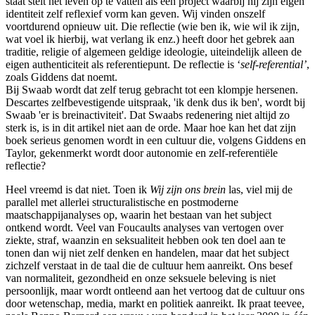
staat stelt het leven op te vatten als een project waarbij hij zijn eigen
identiteit zelf reflexief vorm kan geven. Wij vinden onszelf
voortdurend opnieuw uit. Die reflectie (wie ben ik, wie wil ik zijn,
wat voel ik hierbij, wat verlang ik enz.) heeft door het gebrek aan
traditie, religie of algemeen geldige ideologie, uiteindelijk alleen de
eigen authenticiteit als referentiepunt. De reflectie is ‘
self-referential’
,
zoals Giddens dat noemt.
Bij Swaab wordt dat zelf terug gebracht tot een klompje hersenen.
Descartes zelfbevestigende uitspraak, 'ik denk dus ik ben', wordt bij
Swaab 'er is breinactiviteit'. Dat Swaabs redenering niet altijd zo
sterk is, is in dit artikel niet aan de orde. Maar hoe kan het dat zijn
boek serieus genomen wordt in een cultuur die, volgens Giddens en
Taylor, gekenmerkt wordt door autonomie en zelf-referentiële
reflectie?
Heel vreemd is dat niet. Toen ik
Wij zijn ons brein
las, viel mij de
parallel met allerlei structuralistische en postmoderne
maatschappijanalyses op, waarin het bestaan van het subject
ontkend wordt. Veel van Foucaults analyses van vertogen over
ziekte, straf, waanzin en seksualiteit hebben ook ten doel aan te
tonen dan wij niet zelf denken en handelen, maar dat het subject
zichzelf verstaat in de taal die de cultuur hem aanreikt. Ons besef
van normaliteit, gezondheid en onze seksuele beleving is niet
persoonlijk, maar wordt ontleend aan het vertoog dat de cultuur ons
door wetenschap, media, markt en politiek aanreikt. Ik praat teevee,