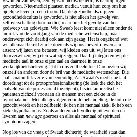
Kwaliteit van leven, een typisch medische term, is daarbij urgent
geworden. Niet-medici plaatsen medici, vanuit hun zorg om hun
tijdelijke leven, op een troon. Dat de gezondheidszorg een
gezondheidscultus is geworden, is niet alleen het gevolg van
zelfoverschatting door medici, maar ook het gevolg van het
gedweep van gelovigen. Wie Swaab leest komt niet alleen onder de
indruk van de voortgang van de medische wetenschap, maar
onderwerpt zich daarbij ook aan zijn gezag. Het is ongekend wat
wij allemaal bereid zijn te doen als wij ons toevertrouwen aan
artsen: wij laten ons betasten, wij kleden ons uit, wij laten ons
doorverwijzen, wij eten wat zij zeggen. Daarbij integreren wij de
medische taal in onze eigen taal en daarmee in onze
werkelijkheidsbeleving. Tot in ons zelfbeeld toe. Dan bezien wij
onszelf en anderen door de bril van de medische wetenschap. Die
taal is natuurlijk verre van eenduidig. Als Swaab’s medische taal
doordringt tot de protoprofessionalisering (de leek die zich het
taalveld van de professional toe-eigent), bezien anorectische
patiënten zichzelf voortaan als mensen met een ziekte in de
hypothalamus. Met alle gevolgen voor de behandeling, de hulp die
gezocht wordt en het zelfbeeld: ik ben niet mentaal ziek, ik heb een
zieke hypothalamus. Zoals anderen zich volledig uitleverden en
leveren aan
new age
goeroes en alles als mentaal of spiritueel
symptoom zagen.
Nog los van de vraag of Swaab dichterbij de waarheid staat dan