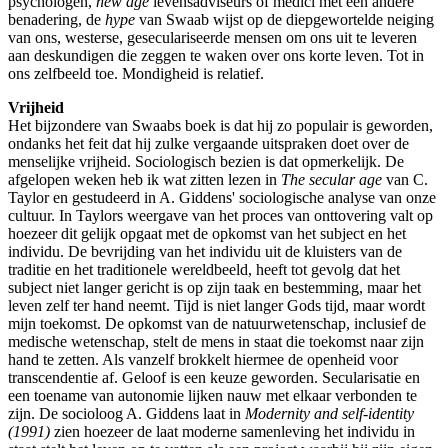
psychologen,
new age
levensadviseurs of medici met een andere
benadering, de
hype
van Swaab wijst op de diepgewortelde neiging
van ons, westerse, geseculariseerde mensen om ons uit te leveren
aan deskundigen die zeggen te waken over ons korte leven. Tot in
ons zelfbeeld toe. Mondigheid is relatief.
Vrijheid
Het bijzondere van Swaabs boek is dat hij zo populair is geworden,
ondanks het feit dat hij zulke vergaande uitspraken doet over de
menselijke vrijheid. Sociologisch bezien is dat opmerkelijk. De
afgelopen weken heb ik wat zitten lezen in
The secular age
van C.
Taylor en gestudeerd in A. Giddens' sociologische analyse van onze
cultuur. In Taylors weergave van het proces van onttovering valt op
hoezeer dit gelijk opgaat met de opkomst van het subject en het
individu. De bevrijding van het individu uit de kluisters van de
traditie en het traditionele wereldbeeld, heeft tot gevolg dat het
subject niet langer gericht is op zijn taak en bestemming, maar het
leven zelf ter hand neemt. Tijd is niet langer Gods tijd, maar wordt
mijn toekomst. De opkomst van de natuurwetenschap, inclusief de
medische wetenschap, stelt de mens in staat die toekomst naar zijn
hand te zetten. Als vanzelf brokkelt hiermee de openheid voor
transcendentie af. Geloof is een keuze geworden. Secularisatie en
een toename van autonomie lijken nauw met elkaar verbonden te
zijn. De socioloog A. Giddens laat in
Modernity and self-identity
(1991)
zien hoezeer de laat moderne samenleving het individu in