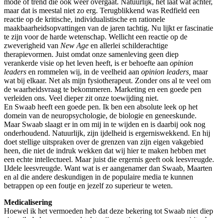
mode of trend die ook weer overgaat. Natuurlijk, het laat wat achter,
maar dat is meestal niet zo erg. Terugblikkend was Redfield een
reactie op de kritische, individualistische en rationele
maakbaarheidsopvattingen van de jaren tachtig. Nu lijkt er fascinatie
te zijn voor de harde wetenschap. Wellicht een reactie op de
zweverigheid van
New Age
en allerlei schilderachtige
therapievormen. Juist omdat onze samenleving geen diep
verankerde visie op het leven heeft, is er behoefte aan
opinion
leaders
en rommelen wij, in de veelheid aan
opinion leaders,
maar
wat bij elkaar. Net als mijn fysiotherapeut. Zonder ons al te veel om
de waarheidsvraag te bekommeren. Marketing en een goede pen
verleiden ons. Veel dieper zit onze toewijding niet.
En Swaab heeft een goede pen. Ik ben een absolute leek op het
domein van de neuropsychologie, de biologie en geneeskunde.
Maar Swaab slaagt er in om mij in te wijden en is daarbij ook nog
onderhoudend. Natuurlijk, zijn ijdelheid is ergerniswekkend. En hij
doet stellige uitspraken over de grenzen van zijn eigen vakgebied
heen, die niet de indruk wekken dat wij hier te maken hebben met
een echte intellectueel. Maar juist die ergernis geeft ook leesvreugde.
IJdele leesvreugde. Want wat is er aangenamer dan Swaab, Maarten
en al die andere deskundigen in de populaire media te kunnen
betrappen op een foutje en jezelf zo superieur te weten.
Medicalisering
Hoewel ik het vermoeden heb dat deze bekering tot Swaab niet diep