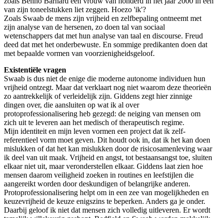
zoals Benno Barnard een vrouw van honderd in het jaar 2000 in één
van zijn toneelstukken liet zeggen. Hoezo 'ik'?
Zoals Swaab de mens zijn vrijheid en zelfbepaling ontneemt met
zijn analyse van de hersenen, zo doen tal van sociaal
wetenschappers dat met hun analyse van taal en discourse. Freud
deed dat met het onderbewuste. En sommige predikanten doen dat
met bepaalde vormen van voorzienigheidsgeloof.
Existentiële vragen
Swaab is dus niet de enige die moderne autonome individuen hun
vrijheid ontzegt. Maar dat verklaart nog niet waarom deze theorieën
zo aantrekkelijk of verleidelijk zijn. Giddens zegt hier zinnige
dingen over, die aansluiten op wat ik al over
protoprofessionalisering heb gezegd: de neiging van mensen om
zich uit te leveren aan het medisch of therapeutisch regime.
Mijn identiteit en mijn leven vormen een project dat ik zelf-
referentieel vorm moet geven. Dit houdt ook in, dat ik het kan doen
mislukken of dat het kan mislukken door de risicosamenleving waar
ik deel van uit maak. Vrijheid en angst, tot bestaansangst toe, sluiten
elkaar niet uit, maar veronderstellen elkaar. Giddens laat zien hoe
mensen daarom veiligheid zoeken in routines en leefstijlen die
aangereikt worden door deskundigen of belangrijke anderen.
Protoprofessionalisering helpt om in een zee van mogelijkheden en
keuzevrijheid de keuze enigszins te beperken. Anders ga je onder.
Daarbij geloof ik niet dat mensen zich volledig uitleveren. Er wordt