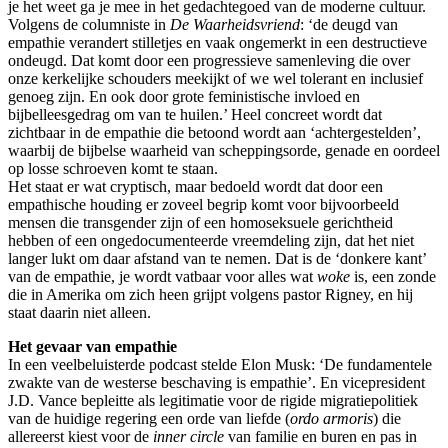
je het weet ga je mee in het gedachtegoed van de moderne cultuur.
Volgens de columniste in
De Waarheidsvriend
: ‘de deugd van
empathie verandert stilletjes en vaak ongemerkt in een destructieve
ondeugd. Dat komt door een progressieve samenleving die over
onze kerkelijke schouders meekijkt of we wel tolerant en inclusief
genoeg zijn. En ook door grote feministische invloed en
bijbelleesgedrag om van te huilen.’ Heel concreet wordt dat
zichtbaar in de empathie die betoond wordt aan ‘achtergestelden’,
waarbij de bijbelse waarheid van scheppingsorde, genade en oordeel
op losse schroeven komt te staan.
Het staat er wat cryptisch, maar bedoeld wordt dat door een
empathische houding er zoveel begrip komt voor bijvoorbeeld
mensen die transgender zijn of een homoseksuele gerichtheid
hebben of een ongedocumenteerde vreemdeling zijn, dat het niet
langer lukt om daar afstand van te nemen. Dat is de ‘donkere kant’
van de empathie, je wordt vatbaar voor alles wat
woke
is, een zonde
die in Amerika om zich heen grijpt volgens pastor Rigney, en hij
staat daarin niet alleen.
Het gevaar van empathie
In een veelbeluisterde podcast stelde Elon Musk: ‘De fundamentele
zwakte van de westerse beschaving is empathie’. En vicepresident
J.D. Vance bepleitte als legitimatie voor de rigide migratiepolitiek
van de huidige regering een orde van liefde (
ordo armoris
) die
allereerst kiest voor de
inner circle
van familie en buren en pas in