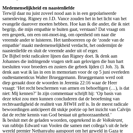
Medemenselijkheid en naastenliefde
Terwijl daar nu juist zoveel nood aan is in een gepolariseerde
samenleving. Rigney en J.D. Vance zouden het in het licht van het
evangelie daarover moeten hebben. Hoe kan ik die ander, die ik niet
begrijp, die mijn empathie te buiten gaat, verstaan? Dat vraagt om
een gesprek, om een ont-moet-ing, om openheid om naar die
vreemde ander te luisteren. Het tamboereren op de ‘zonde van de
empathie’ maakt medemenselijkheid verdacht, het ondermijnt de
naastenliefde en sluit de vreemde ander uit of erger.
De Bijbel trekt radicalere lijnen dan Rigney doet. Ik denk aan
Johannes die indringende vragen stelt aan gelovigen die hun hart
toesluiten voor broeders en zusters die gebrek lijden (1 Joh. 3). Ik
denk aan wat ik las in een in memoriam voor de op 5 juni overleden
oudtestamenticus Walter Brueggemann. Brueggemann werd ooit
diep geraakt door de woorden in Jeremia 22:16 waar de Heer
vraagt: ‘Het recht beschermen van armen en behoeftigen (…), is dat
niet: Mij kennen?’ In zijn commentaar schrijft hij: ‘Op basis van
deze tekst zou men kunnen concluderen dat de beoefening van
rechtvaardigheid de realiteit van JHWH zelf is. In de meest radicale
bewoordingen anticipeert dit stukje poëzie op het inzicht van Calvijn
dat de rechte kennis van God bestaat uit gehoorzaamheid.’
Ik besluit met de geladen woorden, opgetekend in
de Volkskrant,
van rabbijn Edward van Voolen die samen met collega’s uit de hele
wereld premier Nethanyahu aanspoort om het geweld in Gaza te