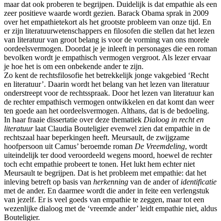
maar dat ook proberen te begrijpen. Duidelijk is dat empathie als een
zeer positieve waarde wordt gezien. Barack Obama sprak in 2009
over het empathietekort als het grootste probleem van onze tijd. En
er zijn literatuurwetenschappers en filosofen die stellen dat het lezen
van literatuur van groot belang is voor de vorming van ons morele
oordeelsvermogen. Doordat je je inleeft in personages die een roman
bevolken wordt je empathisch vermogen vergroot. Als lezer ervaar
je hoe het is om een onbekende ander te zijn.
Zo kent de rechtsfilosofie het betrekkelijk jonge vakgebied ‘Recht
en literatuur’. Daarin wordt het belang van het lezen van literatuur
onderstreept voor de rechtsspraak. Door het lezen van literatuur kan
de rechter empathisch vermogen ontwikkelen en dat komt dan weer
ten goede aan het oordeelsvermogen. Althans, dat is de bedoeling.
In haar fraaie dissertatie over deze thematiek
Dialoog in recht en
literatuur
laat Claudia Bouteligier evenwel zien dat empathie in de
rechtszaal haar beperkingen heeft. Meursault, de zwijgzame
hoofpersoon uit Camus’ beroemde roman
De Vreemdeling
, wordt
uiteindelijk ter dood veroordeeld wegens moord, hoewel de rechter
toch echt empathie probeert te tonen. Het lukt hem echter niet
Meursault te begrijpen. Dat is het probleem met empathie: dat het
inleving betreft op basis van
herkenning
van de ander of
identificatie
met de ander. En daarmee wordt die ander in feite een verlengstuk
van jezelf. Er is veel goeds van empathie te zeggen, maar tot een
wezenlijke dialoog met de ‘vreemde ander’ leidt empathie niet, aldus
Bouteligier.