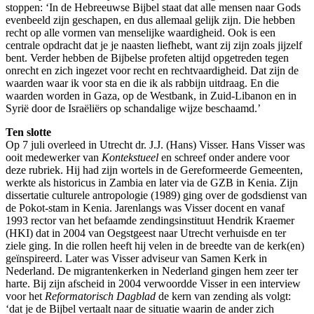
stoppen: ‘In de Hebreeuwse Bijbel staat dat alle mensen naar Gods
evenbeeld zijn geschapen, en dus allemaal gelijk zijn. Die hebben
recht op alle vormen van menselijke waardigheid. Ook is een
centrale opdracht dat je je naasten liefhebt, want zij zijn zoals jijzelf
bent. Verder hebben de Bijbelse profeten altijd opgetreden tegen
onrecht en zich ingezet voor recht en rechtvaardigheid. Dat zijn de
waarden waar ik voor sta en die ik als rabbijn uitdraag. En die
waarden worden in Gaza, op de Westbank, in Zuid-Libanon en in
Syrië door de Israëliërs op schandalige wijze beschaamd.’
Ten slotte
Op 7 juli overleed in Utrecht dr. J.J. (Hans) Visser. Hans Visser was
ooit medewerker van
Kontekstueel
en schreef onder andere voor
deze rubriek. Hij had zijn wortels in de Gereformeerde Gemeenten,
werkte als historicus in Zambia en later via de GZB in Kenia. Zijn
dissertatie culturele antropologie (1989) ging over de godsdienst van
de Pokot-stam in Kenia. Jarenlangs was Visser docent en vanaf
1993 rector van het befaamde zendingsinstituut Hendrik Kraemer
(HKI) dat in 2004 van Oegstgeest naar Utrecht verhuisde en ter
ziele ging. In die rollen heeft hij velen in de breedte van de kerk(en)
geïnspireerd. Later was Visser adviseur van Samen Kerk in
Nederland. De migrantenkerken in Nederland gingen hem zeer ter
harte. Bij zijn afscheid in 2004 verwoordde Visser in een interview
voor het
Reformatorisch Dagblad
de kern van zending als volgt:
‘dat je de Bijbel vertaalt naar de situatie waarin de ander zich