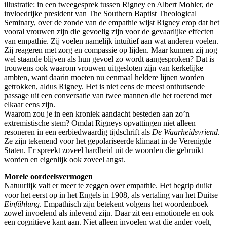
illustratie: in een tweegesprek tussen Rigney en Albert Mohler, de
invloedrijke president van The Southern Baptist Theological
Seminary, over de zonde van de empathie wijst Rigney erop dat het
vooral vrouwen zijn die gevoelig zijn voor de gevaarlijke effecten
van empathie. Zij voelen namelijk intuïtief aan wat anderen voelen.
Zij reageren met zorg en compassie op lijden. Maar kunnen zij nog
wel staande blijven als hun gevoel zo wordt aangesproken? Dat is
trouwens ook waarom vrouwen uitgesloten zijn van kerkelijke
ambten, want daarin moeten nu eenmaal heldere lijnen worden
getrokken, aldus Rigney. Het is niet eens de meest onthutsende
passage uit een conversatie van twee mannen die het roerend met
elkaar eens zijn.
Waarom zou je in een kroniek aandacht besteden aan zo’n
extremistische stem? Omdat Rigneys opvattingen niet alleen
resoneren in een eerbiedwaardig tijdschrift als
De Waarheidsvriend
.
Ze zijn tekenend voor het gepolariseerde klimaat in de Verenigde
Staten. Er spreekt zoveel hardheid uit de woorden die gebruikt
worden en eigenlijk ook zoveel angst.
Morele oordeelsvermogen
Natuurlijk valt er meer te zeggen over empathie. Het begrip duikt
voor het eerst op in het Engels in 1908, als vertaling van het Duitse
Einfühlung
. Empathisch zijn betekent volgens het woordenboek
zowel invoelend als inlevend zijn. Daar zit een emotionele en ook
een cognitieve kant aan. Niet alleen invoelen wat die ander voelt,