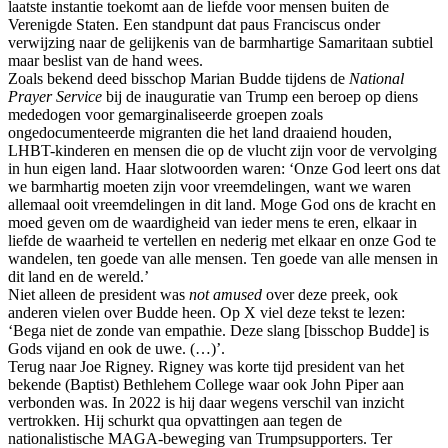
laatste instantie toekomt aan de liefde voor mensen buiten de
Verenigde Staten. Een standpunt dat paus Franciscus onder
verwijzing naar de gelijkenis van de barmhartige Samaritaan subtiel
maar beslist van de hand wees.
Zoals bekend deed bisschop Marian Budde tijdens de
National
Prayer Service
bij de inauguratie van Trump een beroep op diens
mededogen voor gemarginaliseerde groepen zoals
ongedocumenteerde migranten die het land draaiend houden,
LHBT-kinderen en mensen die op de vlucht zijn voor de vervolging
in hun eigen land. Haar slotwoorden waren: ‘Onze God leert ons dat
we barmhartig moeten zijn voor vreemdelingen, want we waren
allemaal ooit vreemdelingen in dit land. Moge God ons de kracht en
moed geven om de waardigheid van ieder mens te eren, elkaar in
liefde de waarheid te vertellen en nederig met elkaar en onze God te
wandelen, ten goede van alle mensen. Ten goede van alle mensen in
dit land en de wereld.’
Niet alleen de president was
not amused
over deze preek, ook
anderen vielen over Budde heen. Op X viel deze tekst te lezen:
‘Bega niet de zonde van empathie. Deze slang [bisschop Budde] is
Gods vijand en ook de uwe. (…)’.
Terug naar Joe Rigney. Rigney was korte tijd president van het
bekende (Baptist) Bethlehem College waar ook John Piper aan
verbonden was. In 2022 is hij daar wegens verschil van inzicht
vertrokken. Hij schurkt qua opvattingen aan tegen de
nationalistische MAGA-beweging van Trumpsupporters. Ter