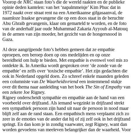
Voorop de
NRC
staan foto’s die de wereld raakten en de publieke
opinie deden kantelen: van het ‘napalmmeisje’ Kim Phuc dat in
1972 naakt over straat rent na een Amerikaanse gifgasaanval, de
naamloze Iraakse gevangene die op een doos staat in de beruchte
Abu Ghraib gevangenis, klaar om gemarteld te worden, en de foto
van de anderhalf jaar oude Muhammad Zakaria Ayyoub al-Matouq
in de armen van zijn moeder, het gezicht van de hongersnood in
Gaza.
Al deze aangrijpende foto’s hebben gemeen dat ze empathie
oproepen, een beroep doen op ons medelijden en op onze
bereidheid om hulp te bieden. Met empathie is evenwel veel mis zo
ontdekte ik. In Amerika wordt gesproken over ‘de zonde van de
empathie’ en zelfs over ‘toxische empathie’. Het zijn gedachten die
ook in Nederland opgeld doen. Zo schreef enkele maanden geleden
een columniste van
De Waarheidsvriend
een instemmend stukje
over dit thema naar aanleiding van het boek
The Sin of Empathy
van
een zekere Joe Rigney.
Rigney onderscheidt sympathie en empathie aan de hand van een
voorbeeld over drijfzand. Als iemand wegzinkt in drijfzand strekt
een sympathiek persoon zijn hand uit naar de persoon in nood maar
blijft zelf aan de rand staan. Een empathisch mens verplaatst zich zo
zeer in de emoties van de ander dat hij of zij zelf ook in het drijfzand
springt. En dan kom je in zondig vaarwater, zegt Rigney, want dan
worden gevoelens van meeleven belangrijker dan de waarheid. Voor